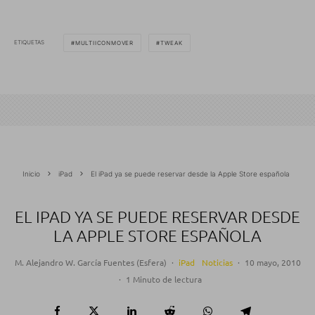
ETIQUETAS
MULTIICONMOVER
TWEAK
Inicio
iPad
El iPad ya se puede reservar desde la Apple Store española
EL IPAD YA SE PUEDE RESERVAR DESDE
LA APPLE STORE ESPAÑOLA
M. Alejandro W. García Fuentes (Esfera)
·
iPad
Noticias
·
10 mayo, 2010
·
1 Minuto de lectura