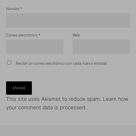
Nombre
*
Correo electrónico
*
Web
Recibir un correo electrónico con cada nueva entrada.
This site uses Akismet to reduce spam.
Learn how
your comment data is processed.