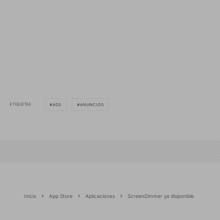
ETIQUETAS
ADS
ANUNCIOS
Inicio
App Store
Aplicaciones
ScreenDimmer ya disponible