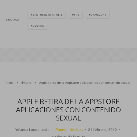
BROTHERS IN ARMS 2
FPS
GAMELOFT
ETIQUETAS
GUERRA
Inicio
iPhone
Apple retira de la AppStore aplicaciones con contenido sexual
APPLE RETIRA DE LA APPSTORE
APLICACIONES CON CONTENIDO
SEXUAL
Yolanda Luque Loste
·
iPhone
Noticias
·
21 febrero, 2010
·
1 Minuto de lectura