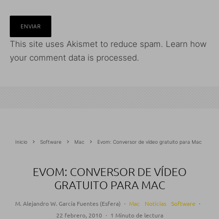
This site uses Akismet to reduce spam.
Learn how
your comment data is processed.
Inicio
Software
Mac
Evom: Conversor de vídeo gratuito para Mac
EVOM: CONVERSOR DE VÍDEO
GRATUITO PARA MAC
M. Alejandro W. García Fuentes (Esfera)
·
Mac
Noticias
Software
·
22 febrero, 2010
·
1 Minuto de lectura