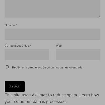
Nombre
*
Correo electrónico
*
Web
Recibir un correo electrónico con cada nueva entrada.
This site uses Akismet to reduce spam.
Learn how
your comment data is processed.