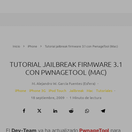
Inicio
iPhone
Tutorial jailbreak firmware 3.1 con PwnageTool (Mac)
TUTORIAL JAILBREAK FIRMWARE 3.1
CON PWNAGETOOL (MAC)
M. Alejandro W. García Fuentes (Esfera)
·
iPhone
iPhone 3G
iPod Touch
Jailbreak
Mac
Tutoriales
·
18 septiembre, 2009
·
1 Minuto de lectura
El
Dev-Team
ya ha actualizado
PwnageTool
para