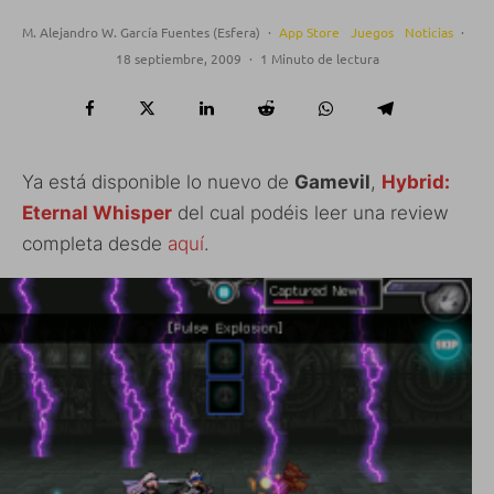
M. Alejandro W. García Fuentes (Esfera)
·
App Store
Juegos
Noticias
·
18 septiembre, 2009
·
1 Minuto de lectura
Ya está disponible lo nuevo de
Gamevil
,
Hybrid:
Eternal Whisper
del cual podéis leer una review
completa desde
aquí
.