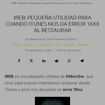
iREB: Pequeña utilidad para cuando iTunes nos da error 16xx al restaurar
IREB: PEQUEÑA UTILIDAD PARA
CUANDO ITUNES NOS DA ERROR 16XX
AL RESTAURAR
M. Alejandro W. García Fuentes (Esfera)
·
iPhone
iPhone 3G
iPod Touch
Mac
Software
Windows
·
18 septiembre, 2009
·
1 Minuto de lectura
iREB
es una pequeña utilidad de
iH8sn0w
, que
sirve para cuando intentamos restaurar desde
iTunes y este nos devuelve un
error 16xx
.