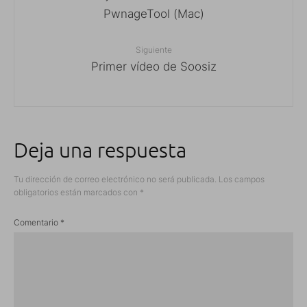
PwnageTool (Mac)
Siguiente
Primer vídeo de Soosiz
Deja una respuesta
Tu dirección de correo electrónico no será publicada.
Los campos
obligatorios están marcados con
*
Comentario
*