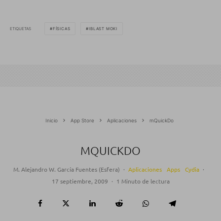
ETIQUETAS
FÍSICAS
IBLAST MOKI
Inicio
App Store
Aplicaciones
mQuickDo
MQUICKDO
M. Alejandro W. García Fuentes (Esfera)
·
Aplicaciones
Apps
Cydia
·
17 septiembre, 2009
·
1 Minuto de lectura