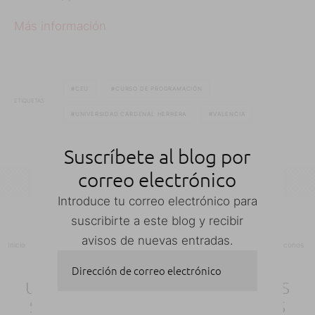
Más información
CEU
CURSO DE PROGRAMACIÓN
ETIQUETAS
UNIVERSIDAD CARDENAL HERRERA
VALENCIA
Suscríbete al blog por
correo electrónico
Introduce tu correo electrónico para
suscribirte a este blog y recibir
avisos de nuevas entradas.
Inicio
Apps
UnFolder: elimina las carpetas sin tener que sacar todos los iconos
Dirección de correo electrónico
UNFOLDER: ELIMINA LAS CARPETAS
SIN TENER QUE SACAR TODOS LOS
SUSCRIBIRSE