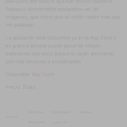
bien poco leer todo lo que han escrito nuestros
follows o simplemente preferimos ver las
imágenes, que como dice el refrán «valen más que
mil palabras».
La aplicación está disponible ya en la App Store y
es gratis y aunque puede pecar de simple,
esperamos que poco a poco la vayan adornando
con más opciones y posibilidades.
Disponible:
App Store
Precio: Gratis
ECHOFON
FOTOGRAFÍA
IPHONE
ETIQUETAS
PHOTOFON
TWITTER