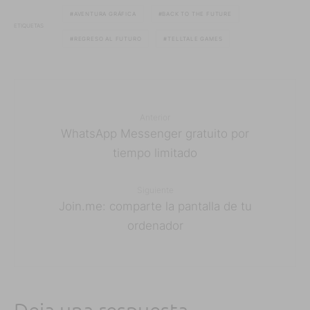
AVENTURA GRÁFICA
BACK TO THE FUTURE
ETIQUETAS
REGRESO AL FUTURO
TELLTALE GAMES
Anterior
WhatsApp Messenger gratuito por
tiempo limitado
Siguiente
Join.me: comparte la pantalla de tu
ordenador