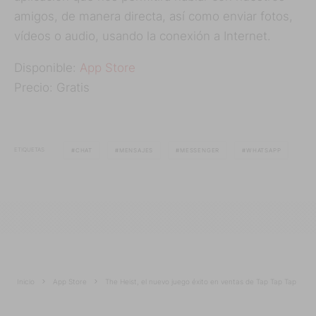
amigos, de manera directa, así como enviar fotos,
vídeos o audio, usando la conexión a Internet.
Disponible:
App Store
Precio: Gratis
ETIQUETAS
CHAT
MENSAJES
MESSENGER
WHATSAPP
Inicio
App Store
The Heist, el nuevo juego éxito en ventas de Tap Tap Tap