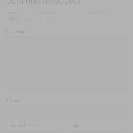
Deja una respuesta
Tu dirección de correo electrónico no será publicada.
Los campos
obligatorios están marcados con
*
Comentario
*
Nombre
*
Correo electrónico
*
Web