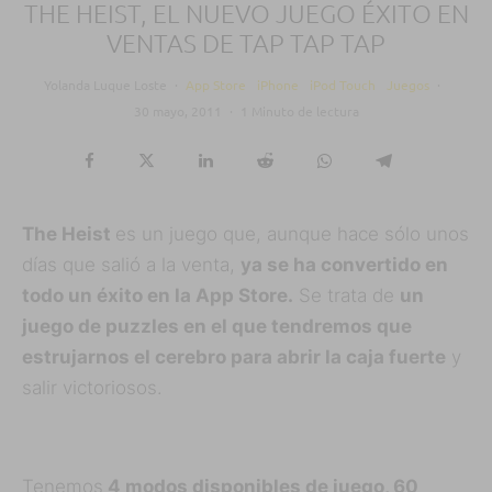
THE HEIST, EL NUEVO JUEGO ÉXITO EN
VENTAS DE TAP TAP TAP
Yolanda Luque Loste
·
App Store
iPhone
iPod Touch
Juegos
·
30 mayo, 2011
·
1 Minuto de lectura
The Heist
es un juego que, aunque hace sólo unos
días que salió a la venta,
ya se ha convertido en
todo un éxito en la App Store.
Se trata de
un
juego de puzzles en el que tendremos que
estrujarnos el cerebro para abrir la caja fuerte
y
salir victoriosos.
Tenemos
4 modos disponibles de juego, 60