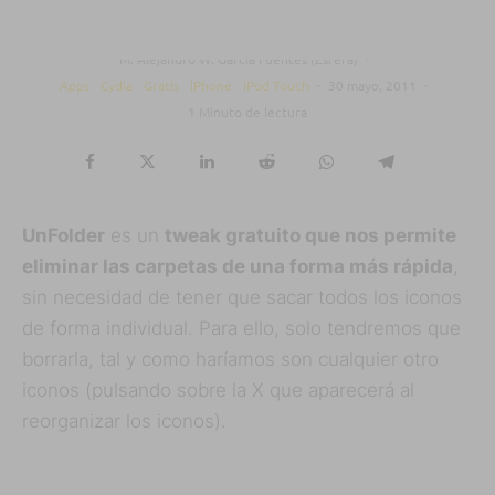
ICONOS
M. Alejandro W. García Fuentes (Esfera)
·
Apps
Cydia
Gratis
iPhone
iPod Touch
·
30 mayo, 2011
·
1 Minuto de lectura
UnFolder
es un
tweak gratuito que nos permite
eliminar las carpetas de una forma más rápida
,
sin necesidad de tener que sacar todos los iconos
de forma individual. Para ello, solo tendremos que
borrarla, tal y como haríamos son cualquier otro
iconos (pulsando sobre la X que aparecerá al
reorganizar los iconos).