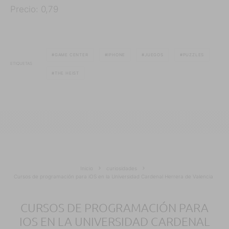
Precio: 0,79
GAME CENTER
IPHONE
JUEGOS
PUZZLES
ETIQUETAS
THE HEIST
Inicio
curiosidades
Cursos de programación para iOS en la Universidad Cardenal Herrera de Valencia
CURSOS DE PROGRAMACIÓN PARA
IOS EN LA UNIVERSIDAD CARDENAL