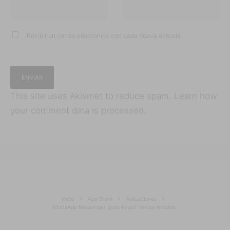
Recibir un correo electrónico con cada nueva entrada.
This site uses Akismet to reduce spam.
Learn how
your comment data is processed.
Inicio
App Store
Aplicaciones
WhatsApp Messenger gratuito por tiempo limitado