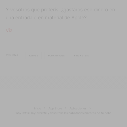
Y vosotros que preferís, ¿gastaros ese dinero en
una entrada o en material de Apple?
Vía
ETIQUETAS
APPLE
CHAMPIONS
TICKETBIS
Inicio
App Store
Aplicaciones
Baby Rattle Toy: divierte y desarrolla las habilidades motoras de tu bebé