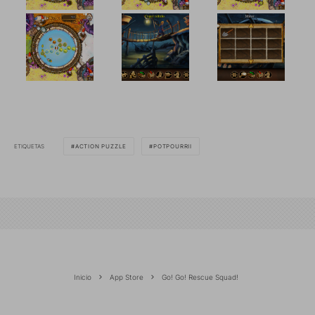
ETIQUETAS
ACTION PUZZLE
POTPOURRII
Inicio
App Store
Go! Go! Rescue Squad!