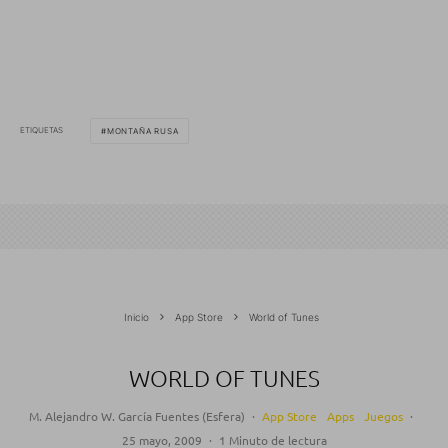
ETIQUETAS
MONTAÑA RUSA
Inicio
App Store
World of Tunes
WORLD OF TUNES
M. Alejandro W. García Fuentes (Esfera)
·
App Store
Apps
Juegos
·
25 mayo, 2009
·
1 Minuto de lectura