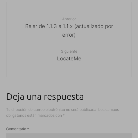
Anterior
Bajar de 1.1.3 a 1.1.x (actualizado por
error)
Siguiente
LocateMe
Deja una respuesta
Tu dirección de correo electrónico no será publicada.
Los campos
obligatorios están marcados con
*
Comentario
*