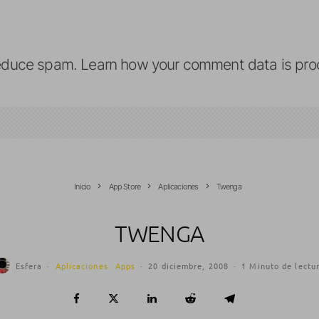
reduce spam.
Learn how your comment data is pro
Inicio
App Store
Aplicaciones
Twenga
TWENGA
Esfera
·
Aplicaciones
Apps
·
20 diciembre, 2008
·
1 Minuto de lectu