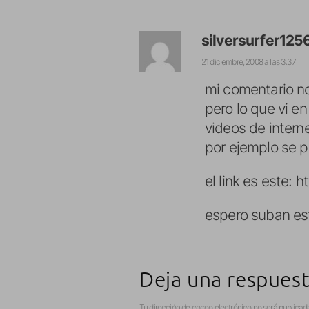
silversurfer125
21 diciembre, 2008 a las 3:37
mi comentario no
pero lo que vi e
videos de intern
por ejemplo se p
el link es este:
h
espero suban es
Deja una respues
Tu dirección de correo electrónico no será publicad