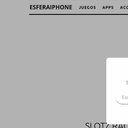
JUEGOS
APPS
AC
S
Escr
SLOTZ RAC