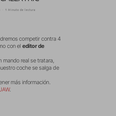
8
·
1 Minuto de lectura
podremos competir contra 4
smo con el
editor de
n mando real se tratara,
nuestro coche se salga de
tener más información.
UAW
.