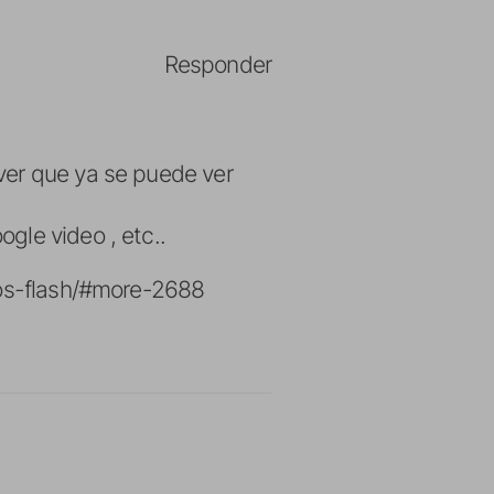
Responder
ver que ya se puede ver
gle video , etc..
eos-flash/#more-2688