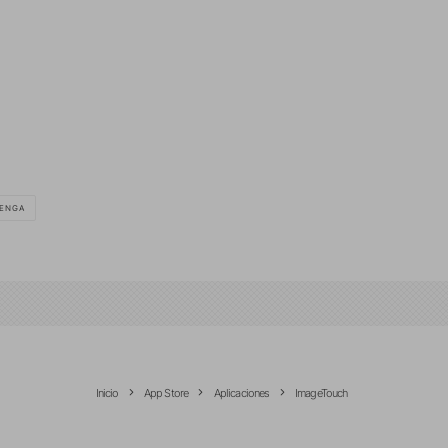
ENGA
Inicio
App Store
Aplicaciones
ImageTouch