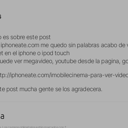
6
 es sobre este post
n iphoneate.com me quedo sin palabras acabo de 
et en el iphone o ipod touch
uede ver megavideo, youtube desde la pagina, goo
ttp://iphoneate.com/imobilecinema-para-ver-vid
te post mucha gente se los agradecera.
ta
a.
Los campos obligatorios están marcados con
*