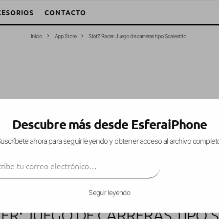
CESORIOS
CONTACTO
Inicio
App Store
SlotZ Racer: Juego de carreras tipo Scalextric
Descubre más desde EsferaiPhone
uscríbete ahora para seguir leyendo y obtener acceso al archivo complet
ibe tu correo electrónico…
SUSCRIBIR
Seguir leyendo
ER: JUEGO DE CARRERAS TIPO 