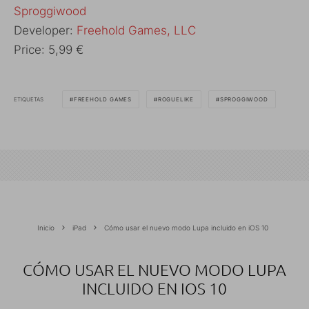
‎Sproggiwood
Developer:
Freehold Games, LLC
Price:
5,99 €
ETIQUETAS
FREEHOLD GAMES
ROGUELIKE
SPROGGIWOOD
Inicio
iPad
Cómo usar el nuevo modo Lupa incluido en iOS 10
CÓMO USAR EL NUEVO MODO LUPA
INCLUIDO EN IOS 10