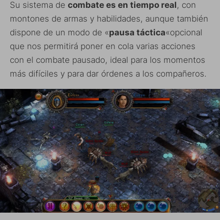
Su sistema de
combate es en tiempo real
, con
montones de armas y habilidades, aunque también
dispone de un modo de «
pausa táctica
«opcional
que nos permitirá poner en cola varias acciones
con el combate pausado, ideal para los momentos
más difíciles y para dar órdenes a los compañeros.