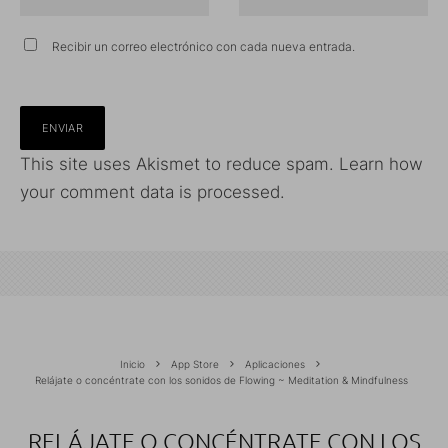
Recibir un correo electrónico con cada nueva entrada.
This site uses Akismet to reduce spam.
Learn how
your comment data is processed.
Inicio
App Store
Aplicaciones
Relájate o concéntrate con los sonidos de Flowing ~ Meditation & Mindfulness
RELÁJATE O CONCÉNTRATE CON LOS