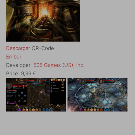
Descargar
QR-Code
‎Ember
Developer:
505 Games (US), Inc.
Price:
9,99 €