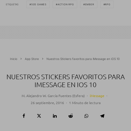
ETIQUETAS
505 GAMES
ACTION RPG
EMBER
RPG
Inicio
App Store
Nuestros Stickers favoritos para iMessage en iOS 10
NUESTROS STICKERS FAVORITOS PARA
IMESSAGE EN IOS 10
M. Alejandro W. García Fuentes (Esfera)
·
iMessage
·
26 septiembre, 2016
·
1 Minuto de lectura