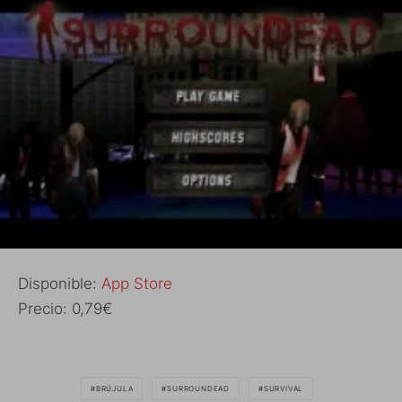
Disponible:
App Store
Precio: 0,79€
BRÚJULA
SURROUNDEAD
SURVIVAL