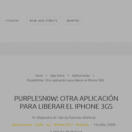
ETIQUETAS
CAR JACK STREETS
SORTEO
Inicio
App Store
Aplicaciones
PurpleSn0w: Otra aplicación para liberar el iPhone 3GS
PURPLESN0W: OTRA APLICACIÓN
PARA LIBERAR EL IPHONE 3GS
M. Alejandro W. García Fuentes (Esfera)
·
Aplicaciones
Cydia
Icy
iPhone 3G S
Noticias
·
14 julio, 2009
·
1 Minuto de lectura