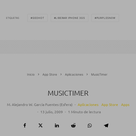
ETIQUETAS
GEOHOT
LIBERAR IPHONE 3GS
PURPLESN0W
Inicio
App Store
Aplicaciones
MusicTimer
MUSICTIMER
M. Alejandro W. García Fuentes (Esfera)
·
Aplicaciones
App Store
Apps
·
13 julio, 2009
·
1 Minuto de lectura