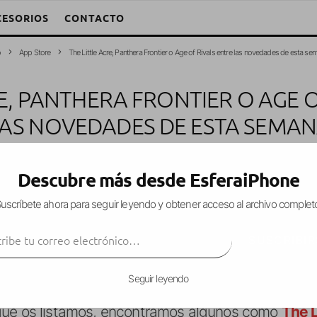
CESORIOS
CONTACTO
o
App Store
The Little Acre, Panthera Frontier o Age of Rivals entre las novedades de esta se
RE, PANTHERA FRONTIER O AGE O
AS NOVEDADES DE ESTA SEMA
lejandro W. García Fuentes (Esfera)
·
Juegos
·
22 junio, 2017
·
1 Minuto 
Descubre más desde EsferaiPhone
uscríbete ahora para seguir leyendo y obtener acceso al archivo complet
ibe tu correo electrónico…
 esta semana no es tan amplio como otras veces
SUSCRIBIR
interesantes
y dignos de tener en cuenta si os g
Seguir leyendo
ue os listamos, encontramos algunos como
The L