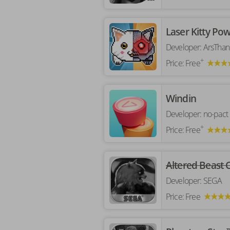
‎Laser Kitty P
Developer:
ArsThan
+
Price:
Free
‎Windin
Developer:
no-pact
+
Price:
Free
‎Altered Beast C
Developer:
SEGA
Price:
Free