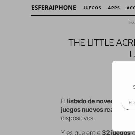
JUEGOS
APPS
AC
Inici
THE LITTLE AC
L
M. A
S
Escr
El
listado de novedades
de
juegos nuevos realmente 
dispositivos.
Y es que entre
32 juegos
q