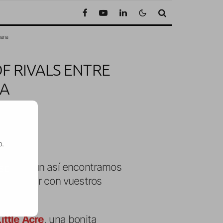
mana
F RIVALS ENTRE
NA
de lectura
o.
, pero aún así encontramos
SE
usta jugar con vuestros
ittle Acre
, una bonita