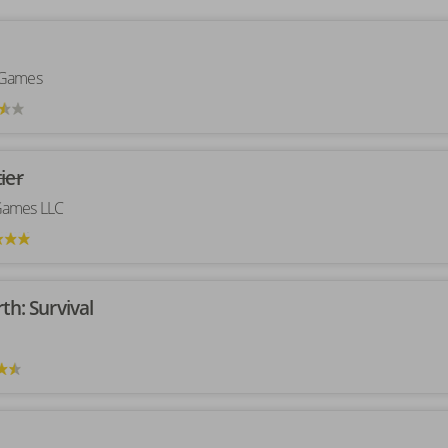
 Games
ier
Games LLC
th: Survival