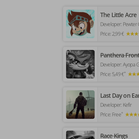
‎The Little Acre
Developer:
Pewter
Price:
2,99 €
‎Panthera Front
Developer:
Ayopa 
+
Price:
5,49 €
‎Last Day on Ear
Developer:
Kefir
+
Price:
Free
‎Race Kings