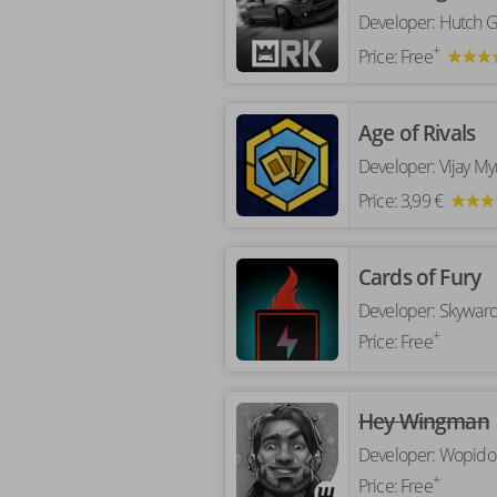
Developer:
Hutch G
+
Price:
Free
‎Age of Rivals
Developer:
Vijay My
Price:
3,99 €
‎Cards of Fury
Developer:
Skywar
+
Price:
Free
‎Hey Wingman
Developer:
Wopid
+
Price:
Free