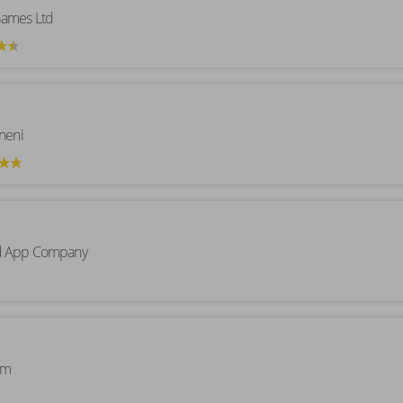
ames Ltd
neni
d App Company
om