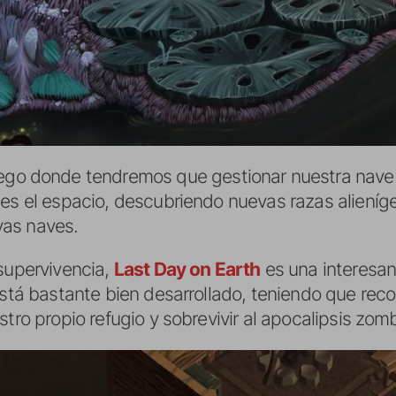
uego donde tendremos que gestionar nuestra nave 
 es el espacio, descubriendo nuevas razas aliení
as naves.
 supervivencia,
Last Day on Earth
es una interesan
está bastante bien desarrollado, teniendo que reco
tro propio refugio y sobrevivir al apocalipsis zomb