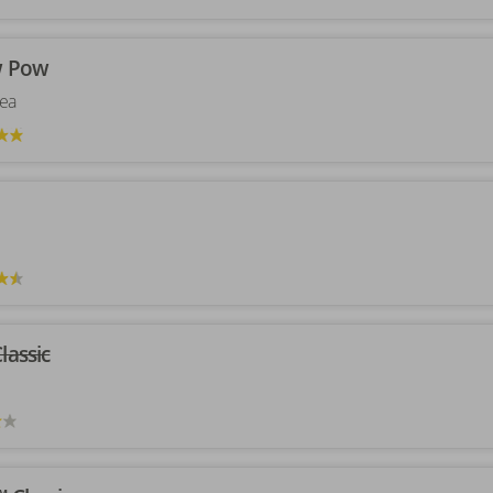
ow Pow
ea
lassic