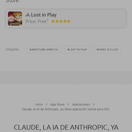
Store:
‎Lost in Play
+
Price:
Free
ETIQUETAS
AVENTURA GRÁFICA
LOST IN PLAY
POINT & CLICK
Inicio
App Store
Aplicaciones
Claude, la IA de Anthropic, ya tiene aplicación nativa para iOS
CLAUDE, LA IA DE ANTHROPIC, YA