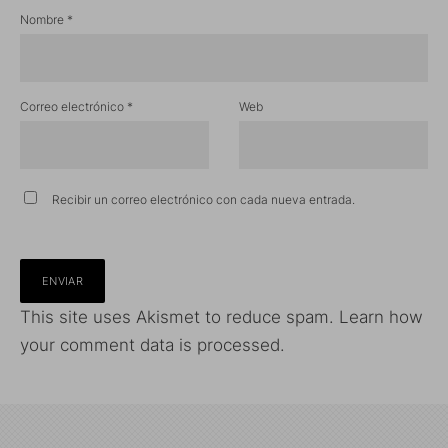
Nombre
*
Correo electrónico
*
Web
Recibir un correo electrónico con cada nueva entrada.
This site uses Akismet to reduce spam.
Learn how
your comment data is processed.