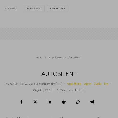
ETIQUETAS
CHILLINGO
INKVADERS
Inicio
App Store
AutoSilent
AUTOSILENT
M. Alejandro W. García Fuentes (Esfera)
·
App Store
Apps
Cydia
Icy
·
24 julio, 2009
·
1 Minuto de lectura