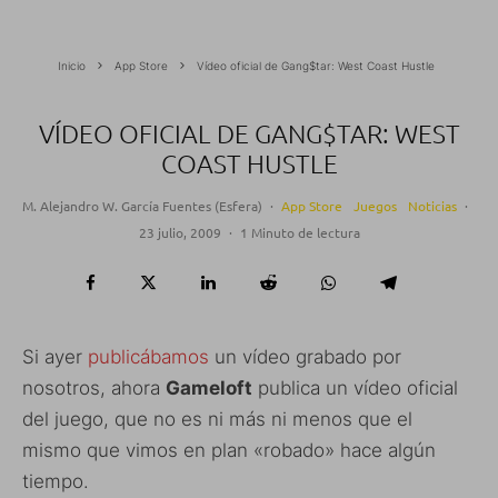
Inicio
App Store
Vídeo oficial de Gang$tar: West Coast Hustle
VÍDEO OFICIAL DE GANG$TAR: WEST
COAST HUSTLE
M. Alejandro W. García Fuentes (Esfera)
·
App Store
Juegos
Noticias
·
23 julio, 2009
·
1 Minuto de lectura
Si ayer
publicábamos
un vídeo grabado por
nosotros, ahora
Gameloft
publica un vídeo oficial
del juego, que no es ni más ni menos que el
mismo que vimos en plan «robado» hace algún
tiempo.