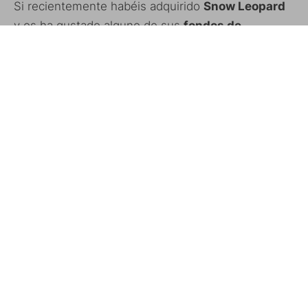
Si recientemente habéis adquirido
Snow Leopard
y os ha gustado alguno de sus
fondos de
pantalla
, ahora podéis usarlos también en vuestro
iPhone/iPod Touch.
Aquí
podéis encontrar todos los fondos ya
adaptados a la pantalla de nuestros dispositivos.
Vía
FONDOS DE PANTALLA
SNOW LEOPARD
ETIQUETAS
WALLPAPER