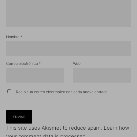
Nombre
*
Correo electrónico
*
Web
Recibir un correo electrónico con cada nueva entrada.
This site uses Akismet to reduce spam.
Learn how
your comment data is processed.