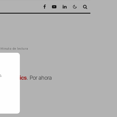
 Minuto de lectura
o.
on Physics
. Por ahora
SE