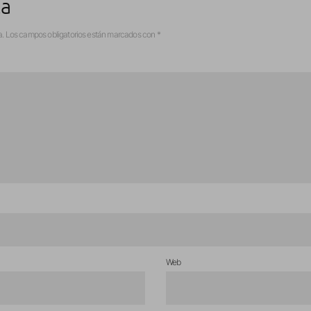
ta
a.
Los campos obligatorios están marcados con
*
Web