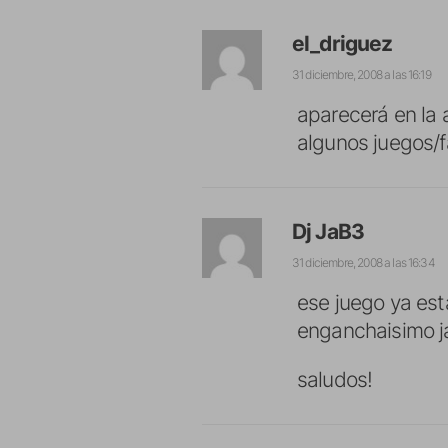
el_driguez
31 diciembre, 2008 a las 16:19
aparecerá en la 
algunos juegos/f
Dj JaB3
31 diciembre, 2008 a las 16:34
ese juego ya est
enganchaisimo ja
saludos!