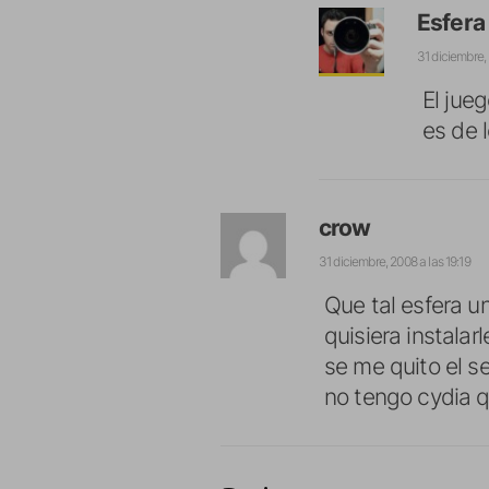
Esfera
31 diciembre, 
El jueg
es de 
crow
31 diciembre, 2008 a las 19:19
Que tal esfera u
quisiera instala
se me quito el se
no tengo cydia 