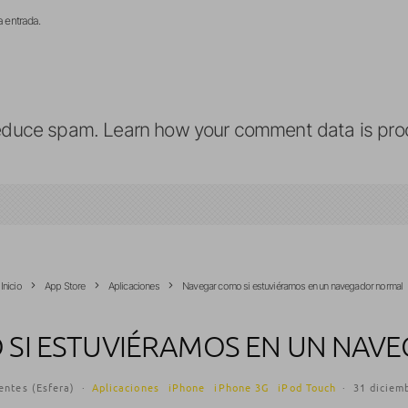
a entrada.
reduce spam.
Learn how your comment data is pro
Inicio
App Store
Aplicaciones
Navegar como si estuviéramos en un navegador normal
 SI ESTUVIÉRAMOS EN UN NAV
entes (Esfera)
·
Aplicaciones
iPhone
iPhone 3G
iPod Touch
·
31 diciem