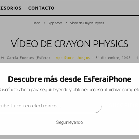
CESORIOS
CONTACTO
Inicio
App Store
Vídeo de Crayon Physics
VÍDEO DE CRAYON PHYSICS
 W. García Fuentes (Esfera)
·
App Store
Juegos
·
31 diciembre, 2008
·
1
Descubre más desde EsferaiPhone
uscríbete ahora para seguir leyendo y obtener acceso al archivo complet
 debería aparecer la versión para iPhone de
Cray
ibe tu correo electrónico…
l juego en acción.
SUSCRIBIR
Seguir leyendo