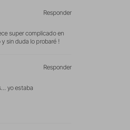
Responder
rece super complicado en
y sin duda lo probaré !
Responder
os… yo estaba