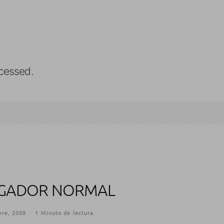
cessed.
EGADOR NORMAL
bre, 2008
·
1 Minuto de lectura