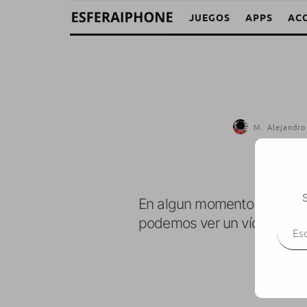
JUEGOS
APPS
AC
M. Alejandro
S
En algun momento de enero
Escr
podemos ver un vídeo con e