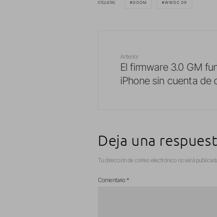
ETIQUETAS
DOOM
WWDC 09
Anterior
El firmware 3.0 GM fu
iPhone sin cuenta de 
Deja una respues
Tu dirección de correo electrónico no será publicad
Comentario
*