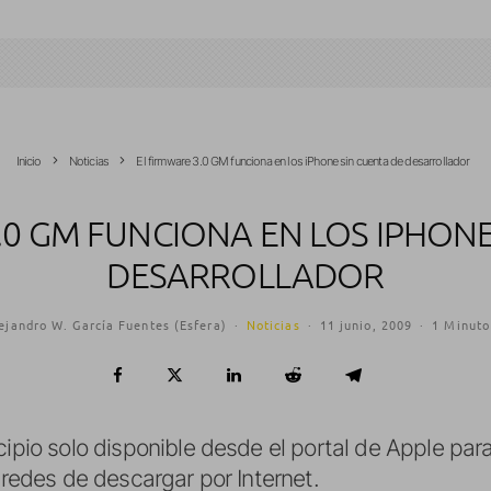
Inicio
Noticias
El firmware 3.0 GM funciona en los iPhone sin cuenta de desarrollador
.0 GM FUNCIONA EN LOS IPHONE
DESARROLLADOR
ejandro W. García Fuentes (Esfera)
·
Noticias
·
11 junio, 2009
·
1 Minuto
ncipio solo disponible desde el portal de Apple par
s redes de descargar por Internet.