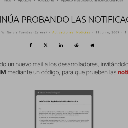
Inicio
App Store
Aplicaciones
Apple continúa probando las notificaciones Push
INÚA PROBANDO LAS NOTIFICA
 W. García Fuentes (Esfera)
·
Aplicaciones
Noticias
·
11 junio, 2009
·
1
o un nuevo mail a los desarrolladores, invitándol
IM
mediante un código, para que prueben las
not