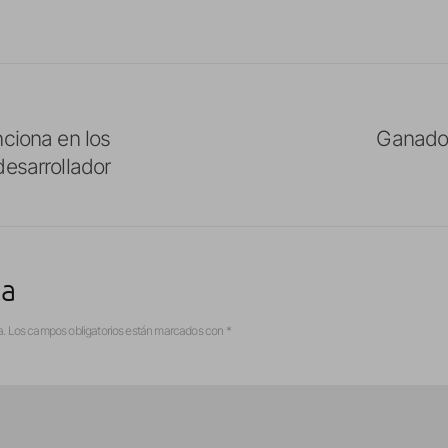
nciona en los
Ganador
desarrollador
ta
a.
Los campos obligatorios están marcados con
*