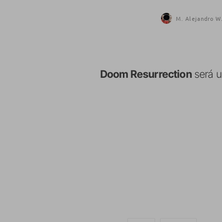
M. Alejandro W.
Doom Resurrection
será u