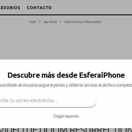
CESORIOS
CONTACTO
Inicio
App Store
Vídeo de Doom Resurrection
Descubre más desde EsferaiPhone
uscríbete ahora para seguir leyendo y obtener acceso al archivo complet
ibe tu correo electrónico…
SUSCRIBIR
Seguir leyendo
VÍDEO DE DOOM RESURRECTIO