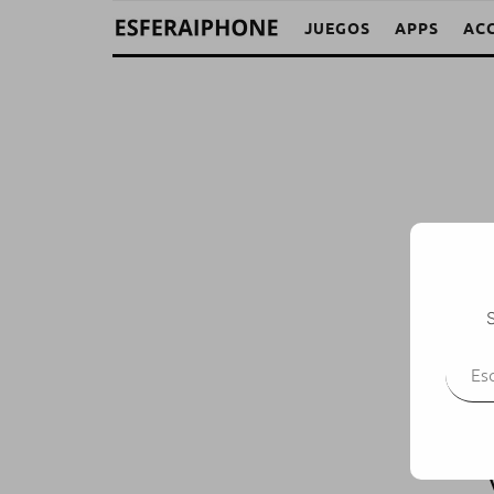
JUEGOS
APPS
AC
S
Escr