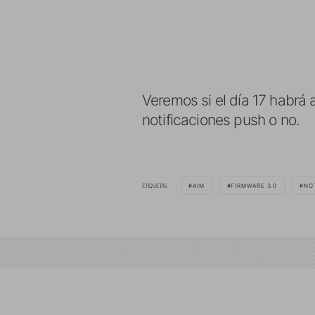
Veremos si el día 17 habrá 
notificaciones push o no.
ETIQUETAS
AIM
FIRMWARE 3.0
NO