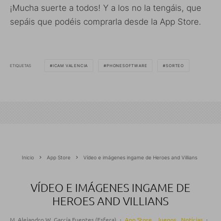
¡Mucha suerte a todos! Y a los no la tengáis, que
sepáis que podéis comprarla desde la App Store.
ETIQUETAS
ICAM VALENCIA
PHONESOFTWARE
SORTEO
Inicio
App Store
Vídeo e imágenes ingame de Heroes and Villians
VÍDEO E IMÁGENES INGAME DE
HEROES AND VILLIANS
M. Alejandro W. García Fuentes (Esfera)
·
App Store
Juegos
Noticias
·