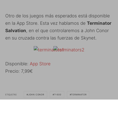
Otro de los juegos más esperados está disponible
en la App Store. Esta vez hablamos de
Terminator
Salvation
, en el que controlaremos a John Conor
en su cruzada contra las fuerzas de Skynet.
Disponible:
App Store
Precio: 7,99€
ETIQUETAS
JOHN CONOR
T-600
TERMINATOR