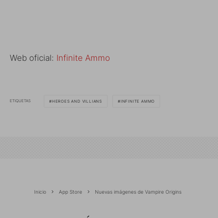
Web oficial:
Infinite Ammo
ETIQUETAS
HEROES AND VILLIANS
INFINITE AMMO
Inicio
App Store
Nuevas imágenes de Vampire Origins