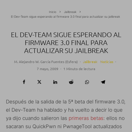
Inicio
Jailbreak
El Dev-Team sigue esperando al firmware 3.0 final para actualizar su jailbreak
EL DEV-TEAM SIGUE ESPERANDO AL
FIRMWARE 3.0 FINAL PARA
ACTUALIZAR SU JAILBREAK
M. Alejandro W. García Fuentes (Esfera)
·
Jailbreak
Noticias
·
7 mayo, 2009
·
1 Minuto de lectura
Después de la salida de la 5ª beta del firmware 3.0,
el Dev-Team ha hablado y ha vuelto a decir lo que
ya dijo cuando salieron las
primeras betas
: ellos no
sacaran su QuickPwn ni PwnageTool actualizados