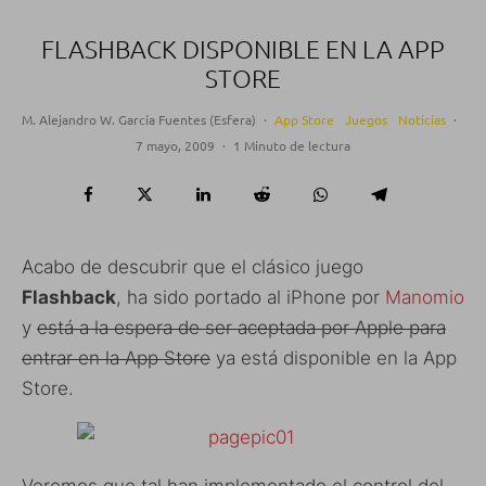
FLASHBACK DISPONIBLE EN LA APP
STORE
M. Alejandro W. García Fuentes (Esfera)
·
App Store
Juegos
Noticias
·
7 mayo, 2009
·
1 Minuto de lectura
Acabo de descubrir que el clásico juego
Flashback
, ha sido portado al iPhone por
Manomio
y
está a la espera de ser aceptada por Apple para
entrar en la App Store
ya está disponible en la App
Store.
Veremos que tal han implementado el control del