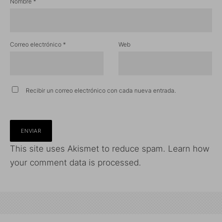
Nombre
*
Correo electrónico
*
Web
Recibir un correo electrónico con cada nueva entrada.
This site uses Akismet to reduce spam.
Learn how
your comment data is processed.