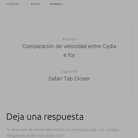
ETIQUETAS
IUGO
PINBALL
Anterior
Comparación de velocidad entre Cydia
e Icy
Siguiente
Safari Tab Closer
Deja una respuesta
Tu dirección de correo electrónico no será publicada.
Los campos
obligatorios están marcados con
*