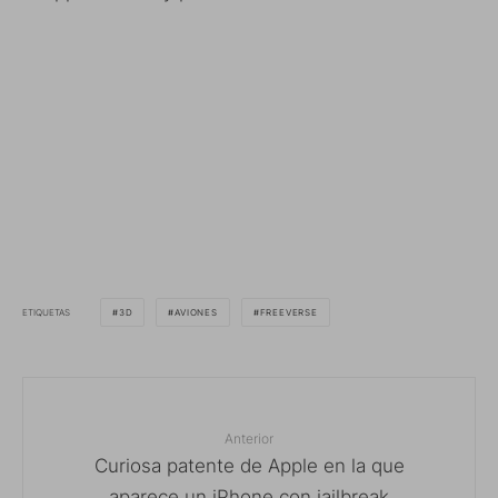
ETIQUETAS
3D
AVIONES
FREEVERSE
Anterior
Curiosa patente de Apple en la que
aparece un iPhone con jailbreak