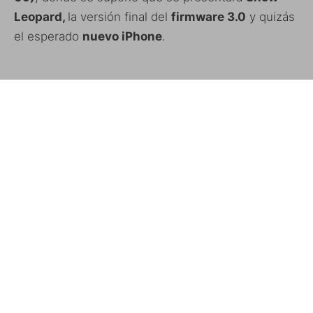
Leopard,
la versión final del
firmware 3.0
y quizás
el esperado
nuevo iPhone
.
Recordemos que el año pasado fué presentado el
firmware 2.0 y el iPhone 3G, así que podemos
esperarnos cualquier cosa.
Más info:
developer.apple.com
ETIQUETAS
WWDC 09