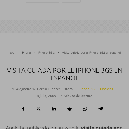
Inicio
iPhone
iPhone 3G S
Visita guiada por el iPhone 3GS en español
VISITA GUIADA POR EL IPHONE 3GS EN
ESPAÑOL
M. Alejandro W. García Fuentes (Esfera)
·
iPhone 3G S
Noticias
·
8 julio, 2009
·
1 Minuto de lectura
Apple ha publicado en su web la
visita guiada por