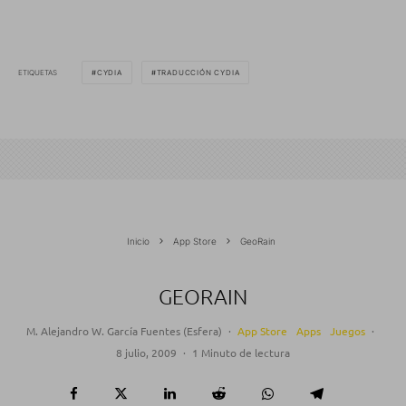
ETIQUETAS
CYDIA
TRADUCCIÓN CYDIA
Inicio
App Store
GeoRain
GEORAIN
M. Alejandro W. García Fuentes (Esfera)
·
App Store
Apps
Juegos
·
8 julio, 2009
·
1 Minuto de lectura