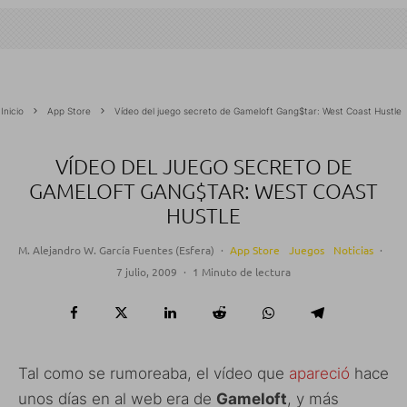
Inicio
App Store
Vídeo del juego secreto de Gameloft Gang$tar: West Coast Hustle
VÍDEO DEL JUEGO SECRETO DE
GAMELOFT GANG$TAR: WEST COAST
HUSTLE
M. Alejandro W. García Fuentes (Esfera)
·
App Store
Juegos
Noticias
·
7 julio, 2009
·
1 Minuto de lectura
Tal como se rumoreaba, el vídeo que
apareció
hace
unos días en al web era de
Gameloft
, y más