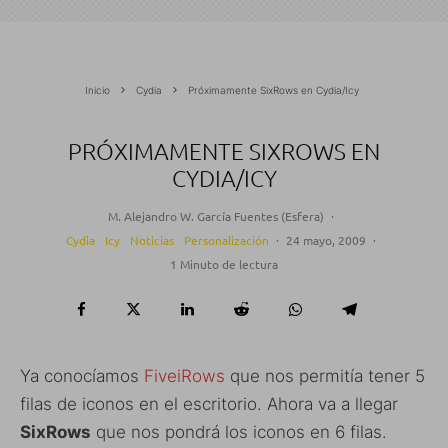
Inicio
Cydia
Próximamente SixRows en Cydia/Icy
PRÓXIMAMENTE SIXROWS EN
CYDIA/ICY
M. Alejandro W. García Fuentes (Esfera)
·
Cydia
Icy
Noticias
Personalización
·
24 mayo, 2009
·
1 Minuto de lectura
Ya conocíamos
FiveiRows
que nos permitía tener 5
filas de iconos en el escritorio. Ahora va a llegar
SixRows
que nos pondrá los iconos en 6 filas.