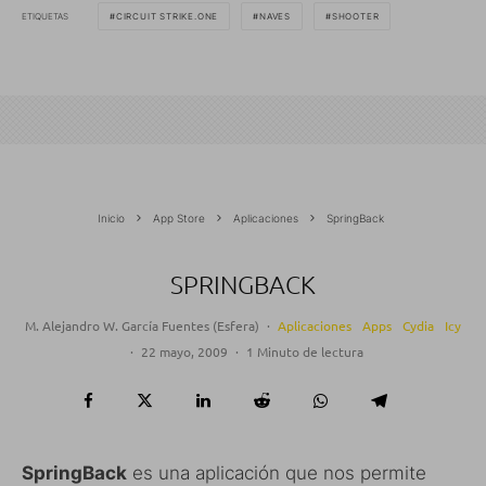
ETIQUETAS
CIRCUIT STRIKE.ONE
NAVES
SHOOTER
Inicio
App Store
Aplicaciones
SpringBack
SPRINGBACK
M. Alejandro W. García Fuentes (Esfera)
·
Aplicaciones
Apps
Cydia
Icy
·
22 mayo, 2009
·
1 Minuto de lectura
SpringBack
es una aplicación que nos permite