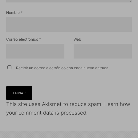
Nombre
*
Correo electrónico
*
Web
Recibir un correo electrónico con cada nueva entrada.
This site uses Akismet to reduce spam.
Learn how
your comment data is processed.