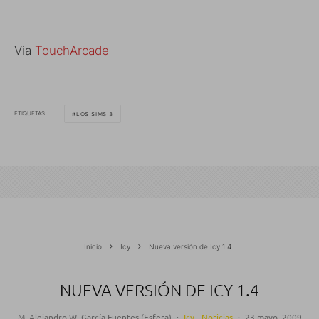
Via
TouchArcade
ETIQUETAS
LOS SIMS 3
Inicio
Icy
Nueva versión de Icy 1.4
NUEVA VERSIÓN DE ICY 1.4
M. Alejandro W. García Fuentes (Esfera)
·
Icy
Noticias
·
23 mayo, 2009