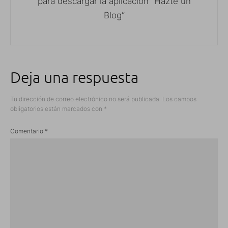
para descargar la aplicación “Hazte un
Blog”
Deja una respuesta
Tu dirección de correo electrónico no será publicada.
Los campos
obligatorios están marcados con
*
Comentario
*