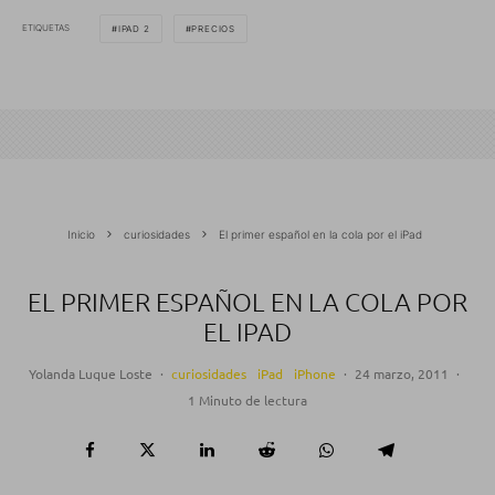
ETIQUETAS
IPAD 2
PRECIOS
Inicio
curiosidades
El primer español en la cola por el iPad
EL PRIMER ESPAÑOL EN LA COLA POR
EL IPAD
Yolanda Luque Loste
·
curiosidades
iPad
iPhone
·
24 marzo, 2011
·
1 Minuto de lectura