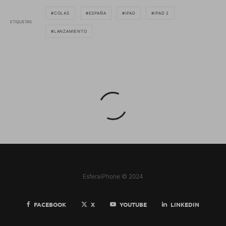
COLAS
ESPAÑA
IPAD
IPAD 2
ETIQUETAS
LANZAMIENTO
EsferaiPhone © 2024
FACEBOOK
X
YOUTUBE
LINKEDIN