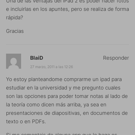
Una de las ventajas del iPad 2 es poder hacer fotos
e incluirlas en los apuntes, pero se realiza de forma
rápida?
Gracias
BlaiD
Responder
27 marzo, 2011 a las 12:26
Yo estoy planteandome comprarme un ipad para
estudiar en la universidad y me pregunto cuales
son las opciones para poder tomar notas al lado de
la teoría como dicen más arriba, ya sea en
presentaciones de diapositivas, en documentos de
texto o en PDFs.
Si me comentais de alguna app que lo haga os