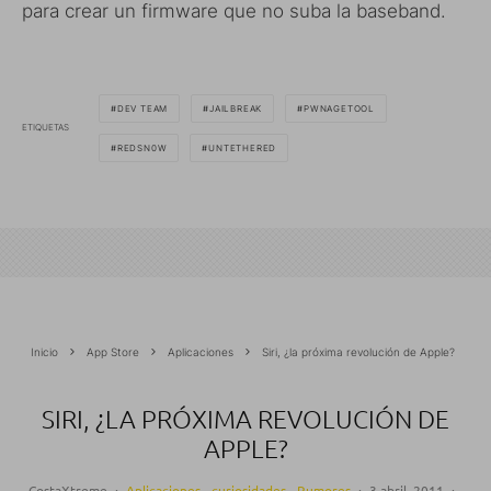
para crear un firmware que no suba la baseband.
DEV TEAM
JAILBREAK
PWNAGETOOL
ETIQUETAS
REDSN0W
UNTETHERED
Inicio
App Store
Aplicaciones
Siri, ¿la próxima revolución de Apple?
SIRI, ¿LA PRÓXIMA REVOLUCIÓN DE
APPLE?
CostaXtreme
·
Aplicaciones
curiosidades
Rumores
·
3 abril, 2011
·