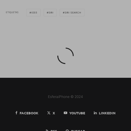
ETIQUETAS
IOS5
SIRI
SIRI SEARCH
EsferaiPhone © 2024
FACEBOOK
X
YOUTUBE
LINKEDIN
RSS
BUSCAR