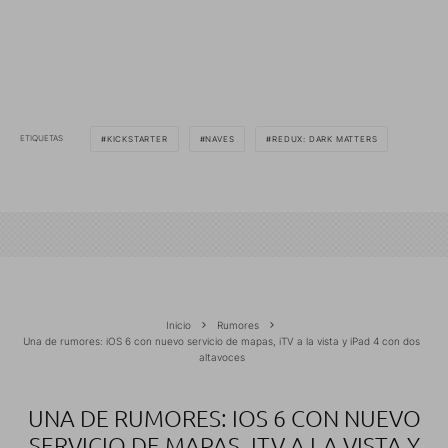
ETIQUETAS
KICKSTARTER
NAVES
REDUX: DARK MATTERS
Inicio
Rumores
Una de rumores: iOS 6 con nuevo servicio de mapas, iTV a la vista y iPad 4 con dos
altavoces
UNA DE RUMORES: IOS 6 CON NUEVO
SERVICIO DE MAPAS, ITV A LA VISTA Y