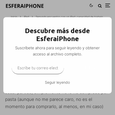
Inicio
iPad
Segundo encuentro con un iPad: capacidad de trabajo
Descubre más desde
SEGUNDO ENCUENTRO CON UN IPAD:
EsferaiPhone
CAPACIDAD DE TRABAJO
Suscríbete ahora para seguir leyendo y obtener
Yolanda Luque Loste
·
iPad
·
24 mayo, 2010
·
2 Minutos de lectura
acceso al archivo completo.
Escribe tu correo electrónico…
SUSCRIBIRSE
No se si lo sabeis, pero yo aun no tengo iPad. No
Seguir leyendo
es porque no me guste o piense que no le voy a
sacar partido, simplemente no lo he comprado por
pasta (aunque no me parece caro, no es el
momento para comprarlo, al menos, en mi caso)