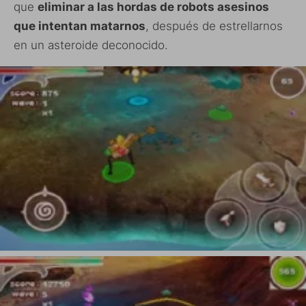
que
eliminar a las hordas de robots asesinos
que intentan matarnos
, después de estrellarnos
en un asteroide deconocido.