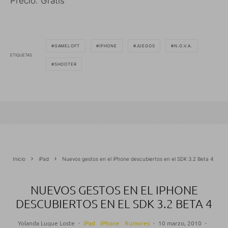
Precio: Gratis
GAMELOFT
IPHONE
JUEGOS
N.O.V.A.
ETIQUETAS
SHOOTER
Inicio
iPad
Nuevos gestos en el iPhone descubiertos en el SDK 3.2 Beta 4
NUEVOS GESTOS EN EL IPHONE
DESCUBIERTOS EN EL SDK 3.2 BETA 4
Yolanda Luque Loste
·
iPad
iPhone
Rumores
·
10 marzo, 2010
·