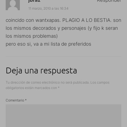
jbraz
Responder
11 marzo, 2010 a las 16:34
coincido con wantxapas. PLAGIO A LO BESTIA. son
los mismos decorados y personajes (y fijo k seran
los mismos problemas)
pero eso si, va a mi lista de preferidos
Deja una respuesta
Tu dirección de correo electrónico no será publicada.
Los campos
obligatorios están marcados con
*
Comentario
*