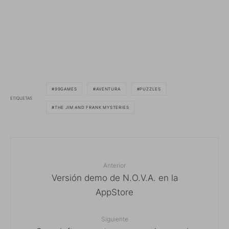
99GAMES
AVENTURA
PUZZLES
ETIQUETAS
THE JIM AND FRANK MYSTERIES
Anterior
Versión demo de N.O.V.A. en la
AppStore
Siguiente