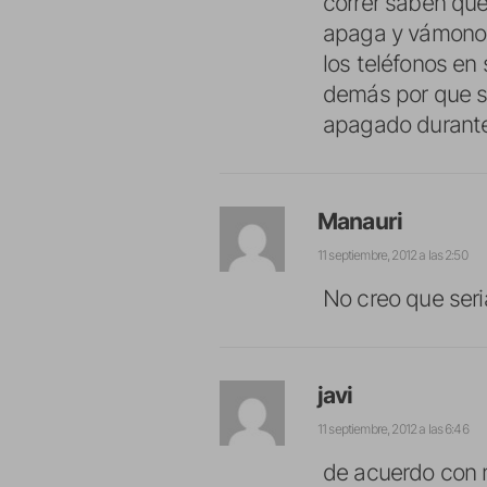
correr saben que
apaga y vámonos
los teléfonos en 
demás por que s
apagado durante
Manauri
11 septiembre, 2012 a las 2:50
No creo que ser
javi
11 septiembre, 2012 a las 6:46
de acuerdo con m