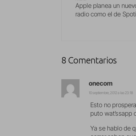
Apple planea un nuevo
radio como el de Spot
8 Comentarios
onecom
10 septiembre, 2012 a las 23:18
Esto no prosperar
puto wat’ssapp o
Ya se hablo de qu