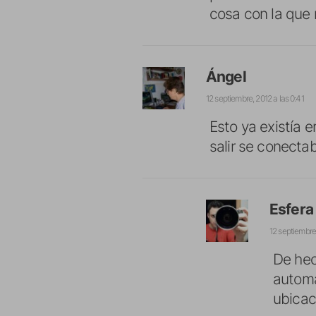
cosa con la que
Ángel
12 septiembre, 2012 a las 0:41
Esto ya existía e
salir se conect
Esfera
12 septiembre,
De hec
automá
ubicac