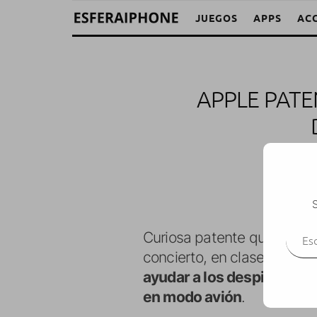
JUEGOS
APPS
AC
APPLE PATE
S
Escr
Curiosa patente que ha con
concierto, en clase, o en c
ayudar a los despistados q
en modo avión
.