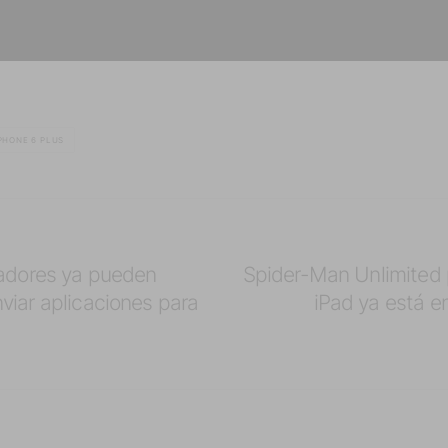
PHONE 6 PLUS
ladores ya pueden
Spider-Man Unlimited 
viar aplicaciones para
iPad ya está e