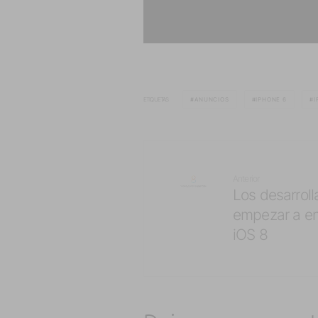
ETIQUETAS
ANUNCIOS
IPHONE 6
I
Anterior
Los desarrol
empezar a en
iOS 8