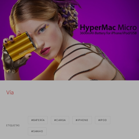
Vía
BATERÍA
CARGA
IPHONE
IPOD
ETIQUETAS
SANHO