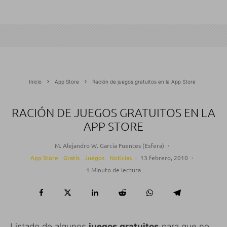
Inicio
App Store
Ración de juegos gratuitos en la App Store
RACIÓN DE JUEGOS GRATUITOS EN LA
APP STORE
M. Alejandro W. García Fuentes (Esfera)
·
App Store
Gratis
Juegos
Noticias
·
13 febrero, 2010
·
1 Minuto de lectura
Listado de algunos
juegos gratuitos
para que no