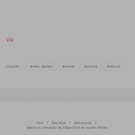
Vía
ETIQUETAS
FINAL FANTASY
IPHONE
JUEGOS
TRAILER
Inicio
App Store
Aplicaciones
iXpectrum: Simulador de ZXSpectrum en nuestro iPhone