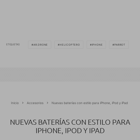
ETIQUETAS
AR.DRONE
HELICOPTERO
IPHONE
PARROT
Inicio
Accesorios
Nuevas baterías con estilo para iPhone, iPod y iPad
NUEVAS BATERÍAS CON ESTILO PARA
IPHONE, IPOD Y IPAD