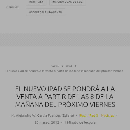
CHIP A5X
MICROFUGAS DE LUZ
ETIQUETAS
SOBRECALENTAMIENTO
Inicio
iPad
El nuevo iPad se pondrá a la venta a partir de las 8 de la mañana del próximo viernes
EL NUEVO IPAD SE PONDRÁ A LA
VENTA A PARTIR DE LAS 8 DE LA
MAÑANA DEL PRÓXIMO VIERNES
M. Alejandro W. García Fuentes (Esfera)
·
iPad
iPad 3
Noticias
·
20 marzo, 2012
·
1 Minuto de lectura