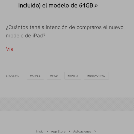
incluido) el modelo de 64GB.»
¿Cuántos tenéis intención de compraros el nuevo
modelo de iPad?
Vía
ETIQUETAS
APPLE
IPAD
IPAD 3
NUEVO IPAD
Inicio
App Store
Aplicaciones