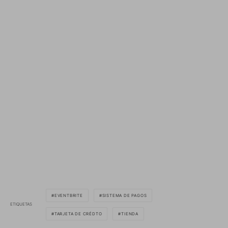
EVENTBRITE
SISTEMA DE PAGOS
ETIQUETAS
TARJETA DE CRÉDTO
TIENDA