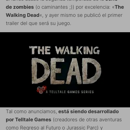
de zombies
(o caminantes ;)) por excelencia: «
The
Walking Dead
«, y ayer mismo se publicó el primer
trailer del que será su juego.
Tal como anunciamos,
está siendo desarrollado
por Telltale Games
(creadores de otras aventuras
como Regreso al Futuro o Jurassic Parc) y