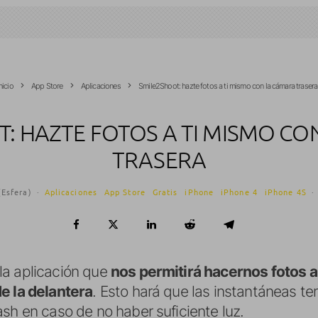
nicio
App Store
Aplicaciones
Smile2Shoot: hazte fotos a ti mismo con la cámara trasera
: HAZTE FOTOS A TI MISMO C
TRASERA
(Esfera)
·
Aplicaciones
App Store
Gratis
iPhone
iPhone 4
iPhone 4S
·
la aplicación que
nos permitirá hacernos fotos
e la delantera
. Esto hará que las instantáneas t
sh en caso de no haber suficiente luz.