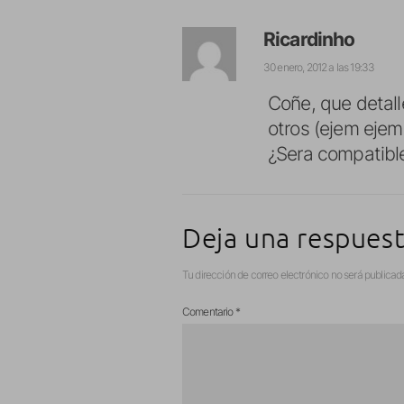
Ricardinho
30 enero, 2012 a las 19:33
Coñe, que detall
otros (ejem ejem,
¿Sera compatibl
Deja una respues
Tu dirección de correo electrónico no será publicad
Comentario
*