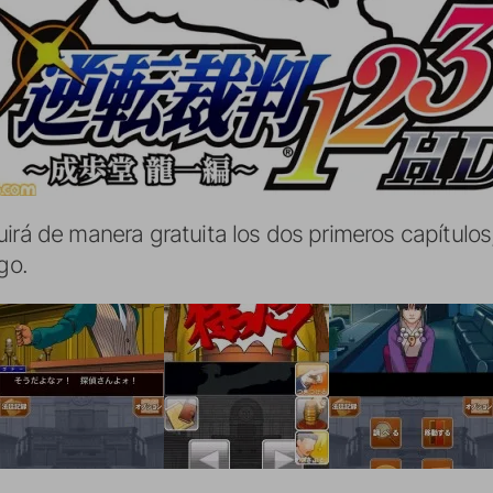
cluirá de manera gratuita los dos primeros capítul
go.