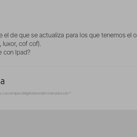
e el de que se actualiza para los que tenemos el o
 luxor, cof cof).
e con Ipad?
ta
a.
Los campos obligatorios están marcados con
*