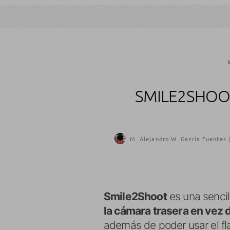
I
SMILE2SHOOT
M. Alejandro W. García Fuentes 
Smile2Shoot
es una sencil
la cámara trasera en vez d
además de poder usar el fla