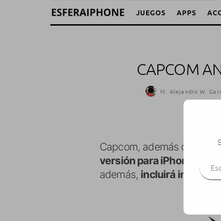
JUEGOS
APPS
AC
CAPCOM AN
M. Alejandro W. Garc
S
Capcom, además de anuncia
Escr
versión para iPhone de su
además,
incluirá imágene