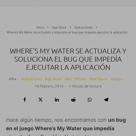
Inicio
App Store
Aplicaciones
Where’s My Water se actualiza y soluciona el bug que impedía ejecutar la aplicación
WHERE’S MY WATER SE ACTUALIZA Y
SOLUCIONA EL BUG QUE IMPEDÍA
EJECUTAR LA APLICACIÓN
Alba
·
Aplicaciones
App Store
iPad
iPhone
iPod Touch
Juegos
·
10 febrero, 2013
·
1 Minuto de lectura
Hace algún tiempo, nos encontramos con
un bug
en el juego Where’s My Water que impedía