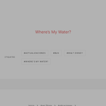
Where’s My Water?
ACTUALIZACIONES
BUG
WALT DISNEY
ETIQUETAS
WHERE'S MY WATER?
Inicio
App Store
Aplicaciones