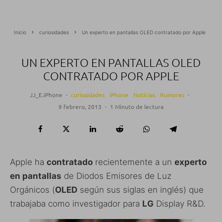
Inicio
curiosidades
Un experto en pantallas OLED contratado por Apple
UN EXPERTO EN PANTALLAS OLED
CONTRATADO POR APPLE
JJ_E.iPhone
·
curiosidades
iPhone
Noticias
Rumores
·
9 febrero, 2013
·
1 Minuto de lectura
Apple ha
contratado
recientemente a un
experto
en pantallas
de Diodos Emisores de Luz
Orgánicos (
OLED
según sus siglas en inglés) que
trabajaba como investigador para
LG
Display R&D.