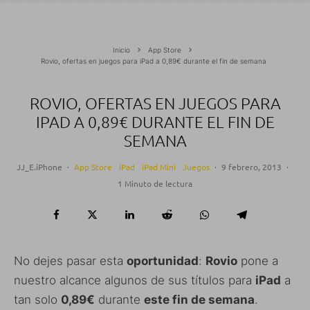
Inicio
App Store
Rovio, ofertas en juegos para iPad a 0,89€ durante el fin de semana
ROVIO, OFERTAS EN JUEGOS PARA
IPAD A 0,89€ DURANTE EL FIN DE
SEMANA
JJ_E.iPhone
·
App Store
iPad
iPad Mini
Juegos
·
9 febrero, 2013
·
1 Minuto de lectura
No dejes pasar esta
oportunidad
:
Rovio
pone a
nuestro alcance algunos de sus títulos para
iPad
a
tan solo
0,89€
durante
este fin de semana
.