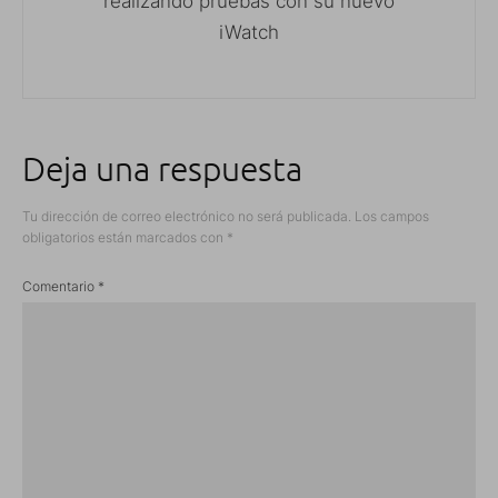
realizando pruebas con su nuevo
iWatch
Deja una respuesta
Tu dirección de correo electrónico no será publicada.
Los campos
obligatorios están marcados con
*
Comentario
*