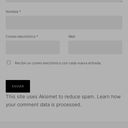
Nombre
*
Correo electrónico
*
Web
Recibir un correo electrónico con cada nueva entrada.
This site uses Akismet to reduce spam.
Learn how
your comment data is processed.