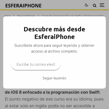
Inicio
Desarrolladores
Curso de programación con Swift e iOS 8 en español
Descubre más desde
CURSO DE PROGRAMACIÓN CON
EsferaiPhone
SWIFT E IOS 8 EN ESPAÑOL
Suscríbete ahora para seguir leyendo y obtener
M. Alejandro W. García Fuentes (Esfera)
·
acceso al archivo completo.
Desarrolladores
iPad
iPhone
iPod Touch
·
6 noviembre, 2014
·
Escribe tu correo electrónico…
1 Minuto de lectura
SUSCRIBIRSE
Seguir leyendo
Hace unas semanas
os hablábamos
de un
curso
de iOS 8 enfocado a la programación con Swift
.
El punto negativo de ese curso era su idioma, pues
al estar solo en inglés podía no ser accesible a