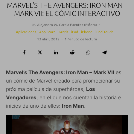
MARVEL’S THE AVENGERS: IRON MAN –
MARK VII: EL CÓMIC INTERACTIVO
M. Alejandro W. García Fuentes (Esfera)
·
Aplicaciones
App Store
Gratis
iPad
iPhone
iPod Touch
·
13 abril, 2012
·
1 Minuto de lectura
Marvel’s The Avengers: Iron Man – Mark VII
es
un cómic de Marvel creado para promocionar su
próxima película de superhéroes,
Los
Vengadores
, en el que nos cuentan la historia e
inicios de uno de ellos:
Iron Man
.