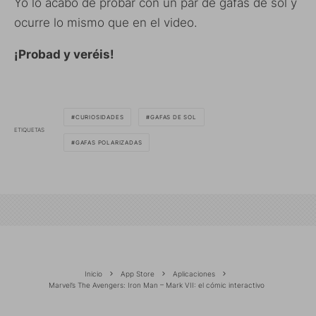
Yo lo acabo de probar con un par de gafas de sol y
ocurre lo mismo que en el video.
¡Probad y veréis!
CURIOSIDADES
GAFAS DE SOL
ETIQUETAS
GAFAS POLARIZADAS
Inicio
App Store
Aplicaciones
Marvel’s The Avengers: Iron Man – Mark VII: el cómic interactivo