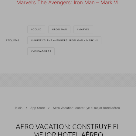
Marvel’s The Avengers: Iron Man – Mark VII
COMIC
IRON MAN
MARVEL
ETIQUETAS
MARVEL'S THE AVENGERS: IRON MAN - MARK VII
VENGADORES
Inicio
App Store
Aero Vacation: construye el mejor hotel aéreo
AERO VACATION: CONSTRUYE EL
MEJOR HOTEL AÉREO