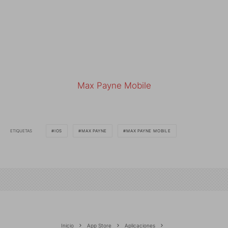
Max Payne Mobile
ETIQUETAS
IOS
MAX PAYNE
MAX PAYNE MOBILE
Inicio
App Store
Aplicaciones