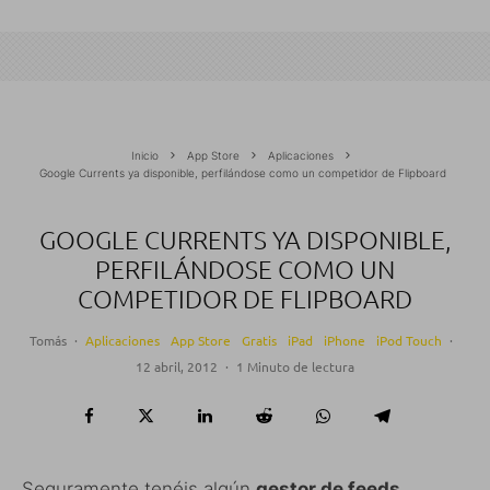
Inicio
App Store
Aplicaciones
Google Currents ya disponible, perfilándose como un competidor de Flipboard
GOOGLE CURRENTS YA DISPONIBLE,
PERFILÁNDOSE COMO UN
COMPETIDOR DE FLIPBOARD
Tomás
·
Aplicaciones
App Store
Gratis
iPad
iPhone
iPod Touch
·
12 abril, 2012
·
1 Minuto de lectura
Seguramente tenéis algún
gestor de feeds