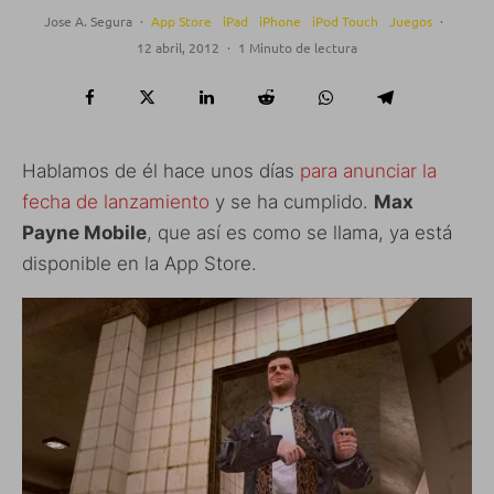
Jose A. Segura
·
App Store
iPad
iPhone
iPod Touch
Juegos
·
12 abril, 2012
·
1 Minuto de lectura
Hablamos de él hace unos días
para anunciar la
fecha de lanzamiento
y se ha cumplido.
Max
Payne Mobile
, que así es como se llama, ya está
disponible en la App Store.