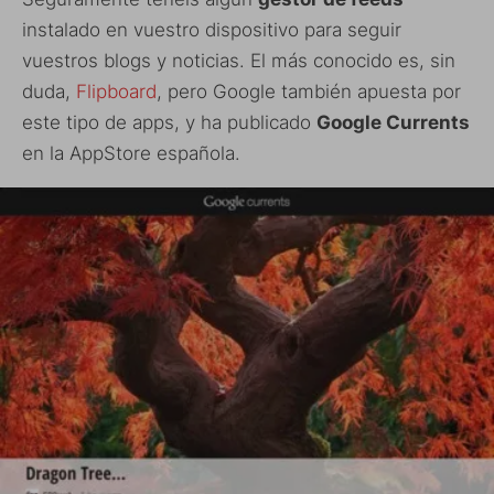
instalado en vuestro dispositivo para seguir
vuestros blogs y noticias. El más conocido es, sin
duda,
Flipboard
, pero Google también apuesta por
este tipo de apps, y ha publicado
Google Currents
en la AppStore española.