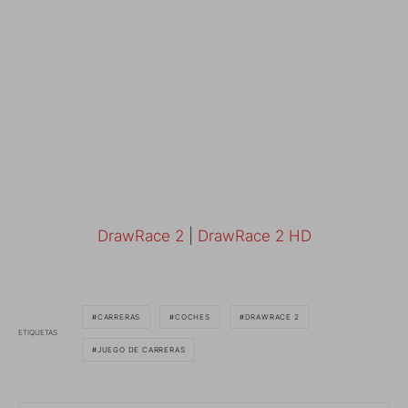
DrawRace 2
|
DrawRace 2 HD
CARRERAS
COCHES
DRAWRACE 2
ETIQUETAS
JUEGO DE CARRERAS