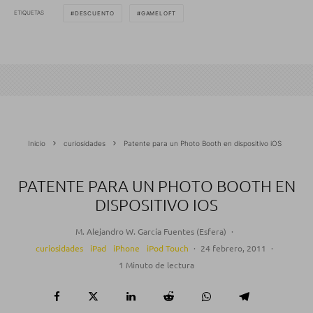
ETIQUETAS
DESCUENTO
GAMELOFT
Inicio
curiosidades
Patente para un Photo Booth en dispositivo iOS
PATENTE PARA UN PHOTO BOOTH EN
DISPOSITIVO IOS
M. Alejandro W. García Fuentes (Esfera)
·
curiosidades
iPad
iPhone
iPod Touch
·
24 febrero, 2011
·
1 Minuto de lectura