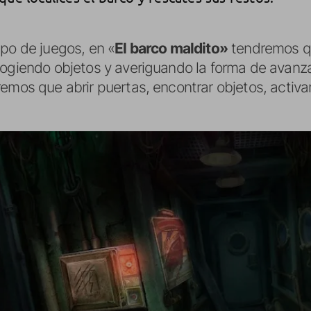
ipo de juegos, en «
El barco maldito»
tendremos q
cogiendo objetos y averiguando la forma de avanza
remos que abrir puertas, encontrar objetos, activa