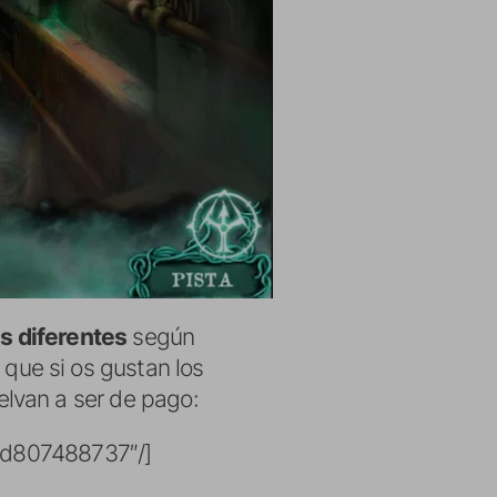
s diferentes
según
í que si os gustan los
lvan a ser de pago:
/id807488737″/]