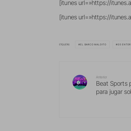
[itunes url=»https://itune
[itunes url=»https://itune
ETIQUETAS
EL BARCO MALDITO
G5 ENTER
Anterior
Beat Sports p
para jugar s