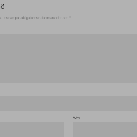
ta
a.
Los campos obligatorios están marcados con
*
Web