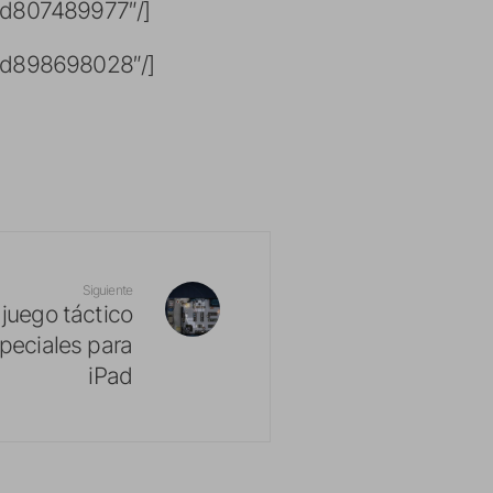
/id807489977″/]
n/id898698028″/]
Siguiente
 juego táctico
peciales para
iPad