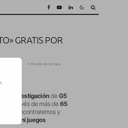
TO» GRATIS POR
viembre, 2015
·
1 Minuto de lectura
o.
ra e investigación
de
G5
SE
arco a través de más de
65
najes, encontraremos y
 y 43 mini juegos
.