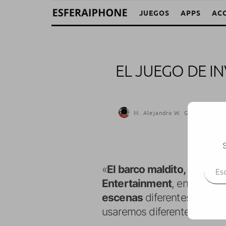
JUEGOS
APPS
AC
EL JUEGO DE I
M. Alejandro W. García Fuente
S
Escr
«
El barco maldito, edición
Entertainment
, en el que
escenas
diferentes, donde
usaremos diferentes objet