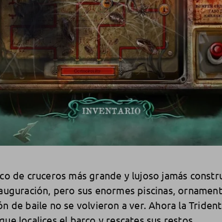
rco de cruceros más grande y lujoso jamás constru
nauguración, pero sus enormes piscinas, ornamen
ón de baile no se volvieron a ver. Ahora la Triden
que localices el barco y rescates sus restos.