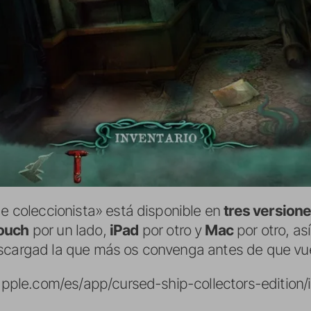
de coleccionista» está disponible en
tres versione
ouch
por un lado,
iPad
por otro y
Mac
por otro, as
escargad la que más os convenga antes de que vue
s.apple.com/es/app/cursed-ship-collectors-edition