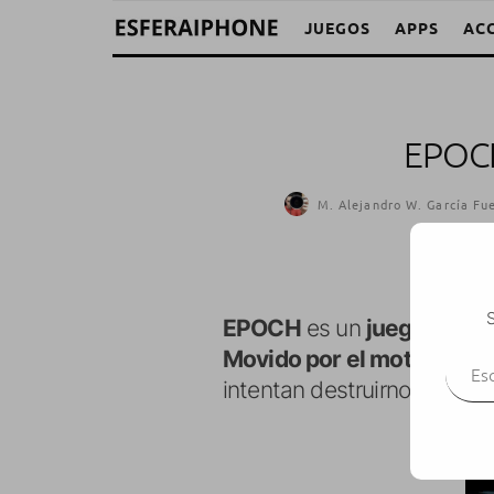
JUEGOS
APPS
AC
EPOC
M. Alejandro W. García Fue
S
EPOCH
es un
juego de ac
Escr
Movido por el motor Unre
intentan destruirnos.