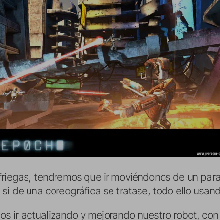
friegas, tendremos que ir moviéndonos de un para
i de una coreográfica se tratase, todo ello usando 
 ir actualizando y mejorando nuestro robot, co