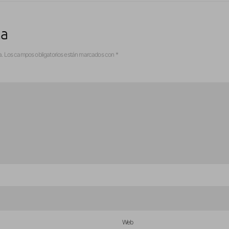
ta
a.
Los campos obligatorios están marcados con
*
Web