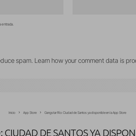
a entrada.
reduce spam.
Learn how your comment data is pro
Inicio
App Store
Gangstar Río: Ciudad de Santos ya disponible en la App Store
: CIUDAD DE SANTOS YA DISPONI