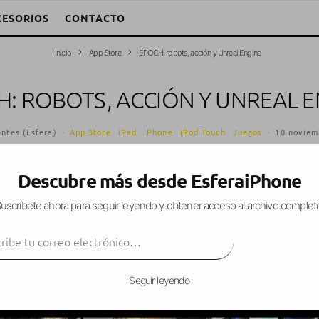
CESORIOS
CONTACTO
Inicio
App Store
EPOCH: robots, acción y Unreal Engine
H: ROBOTS, ACCIÓN Y UNREAL E
ntes (Esfera)
·
App Store
iPad
iPhone
iPod Touch
Juegos
·
10 noviem
Descubre más desde EsferaiPhone
uscríbete ahora para seguir leyendo y obtener acceso al archivo complet
ción
en el que controlaremos a un robot en un mu
ibe tu correo electrónico…
al Engine
, tendremos que ir eliminando a las hor
SUSCRIBIR
Seguir leyendo