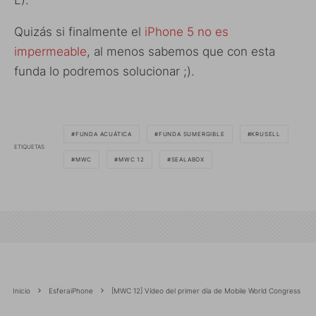
L).
Quizás si finalmente el
iPhone 5 no es
impermeable
, al menos sabemos que con esta
funda lo podremos solucionar ;).
FUNDA ACUÁTICA
FUNDA SUMERGIBLE
KRUSELL
ETIQUETAS
MWC
MWC 12
SEALABOX
Inicio
EsferaiPhone
[MWC 12] Vídeo del primer día de Mobile World Congress