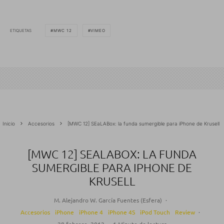
ETIQUETAS
MWC 12
VIMEO
Inicio
Accesorios
[MWC 12] SEaLABox: la funda sumergible para iPhone de Krusell
[MWC 12] SEALABOX: LA FUNDA
SUMERGIBLE PARA IPHONE DE
KRUSELL
M. Alejandro W. García Fuentes (Esfera)
·
Accesorios
iPhone
iPhone 4
iPhone 4S
iPod Touch
Review
·