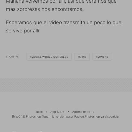
Mañana volvemos por allí, así que veremos que
más sorpresas nos encontramos.
Esperamos que el vídeo transmita un poco lo que
se vive por allí.
ETIQUETAS
MOBILE WORLD CONGRESS
MWC
MWC 12
Inicio
App Store
Aplicaciones
[MWC 12] Photoshop Touch, la versión para iPad de Photoshop ya disponible