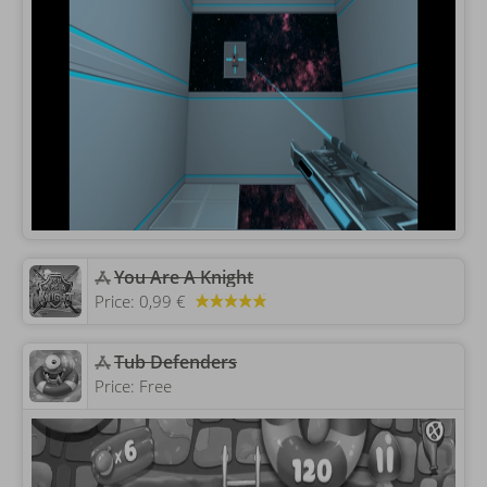
You Are A Knight
Price:
0,99 €
Tub Defenders
Price:
Free