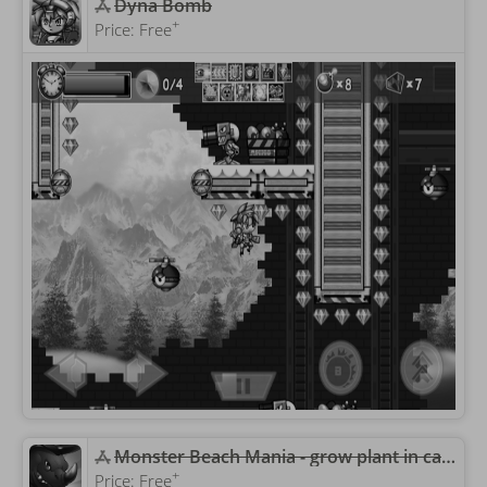
‎Dyna Bomb
+
Price:
Free
‎Monster Beach Mania - grow plant in camp as dragon nanny, battle in discord war, build a unison village
+
Price:
Free