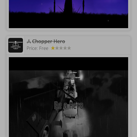
‎Chopper Hero
Price:
Free