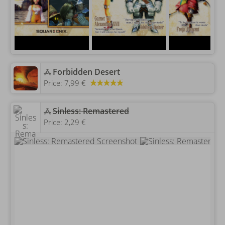
‎Forbidden Desert
Price:
7,99 €
‎Sinless: Remastered
Price:
2,29 €