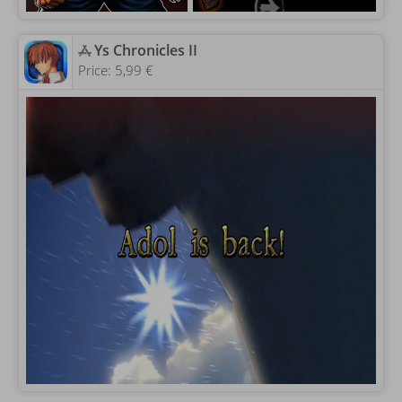
‎Ys Chronicles II
Price:
5,99 €