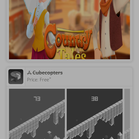
Cubecopters
+
Price:
Free