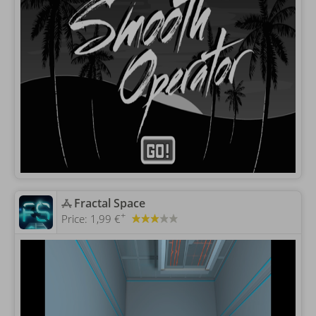
‎Fractal Space
+
Price:
1,99 €