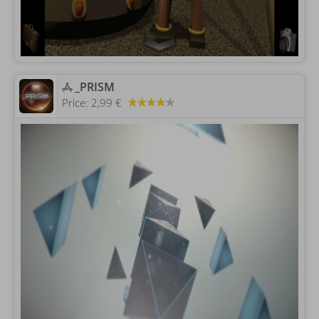
‎_PRISM
Price:
2,99 €