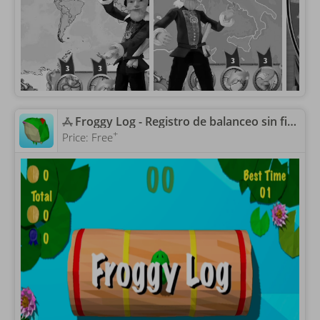
‎Froggy Log - Registro de balanceo sin fin Arcade y Simulador de leñador juego Stay Dry y Qué No caiga en el agua!
+
Price:
Free