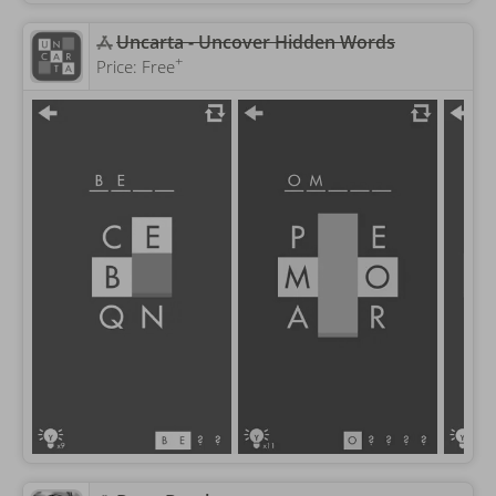
Uncarta - Uncover Hidden Words
+
Price:
Free