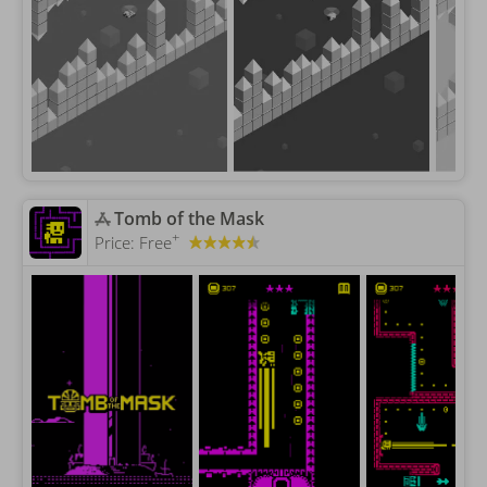
‎Tomb of the Mask
+
Price:
Free