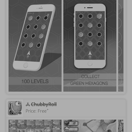
ChubbyRoll
+
Price:
Free