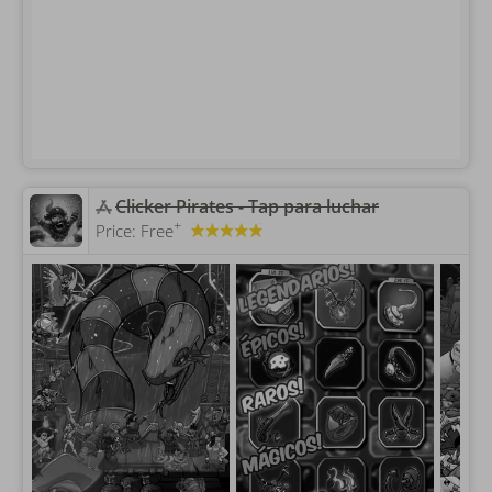
Clicker Pirates - Tap para luchar
+
Price:
Free