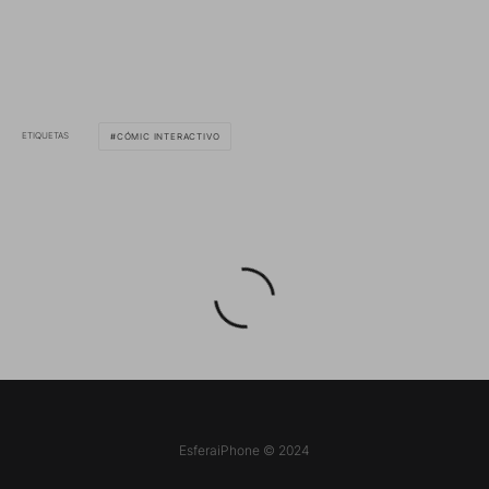
ETIQUETAS
CÓMIC INTERACTIVO
EsferaiPhone © 2024