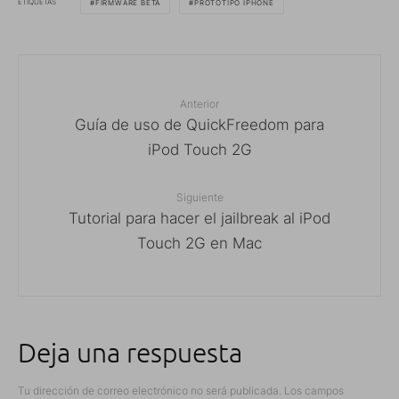
ETIQUETAS
FIRMWARE BETA
PROTOTIPO IPHONE
Anterior
Guía de uso de QuickFreedom para
iPod Touch 2G
Siguiente
Tutorial para hacer el jailbreak al iPod
Touch 2G en Mac
Deja una respuesta
Tu dirección de correo electrónico no será publicada.
Los campos