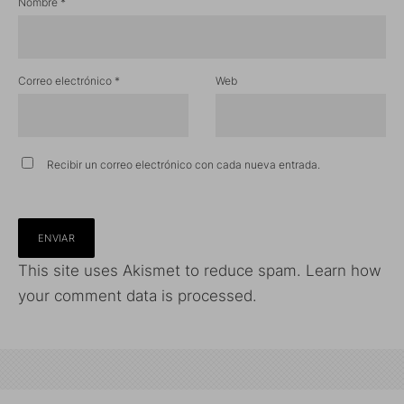
Nombre
*
Correo electrónico
*
Web
Recibir un correo electrónico con cada nueva entrada.
This site uses Akismet to reduce spam.
Learn how
your comment data is processed.