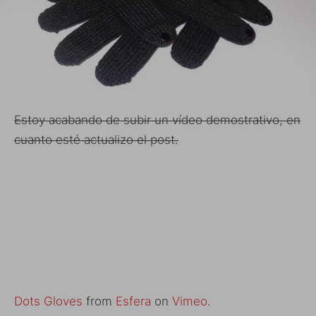
Estoy acabando de subir un vídeo demostrativo, en
cuanto esté actualizo el post.
Dots Gloves
from
Esfera
on
Vimeo
.