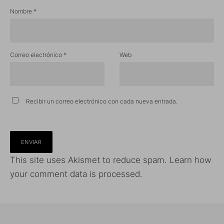
Nombre
*
Correo electrónico
*
Web
Recibir un correo electrónico con cada nueva entrada.
This site uses Akismet to reduce spam.
Learn how
your comment data is processed.