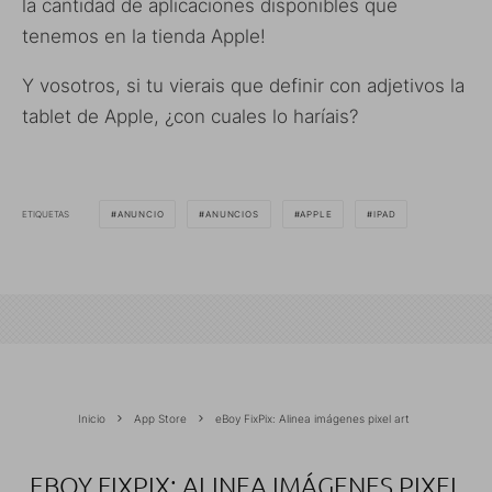
la cantidad de aplicaciones disponibles que
tenemos en la tienda Apple!
Y vosotros, si tu vierais que definir con adjetivos la
tablet de Apple, ¿con cuales lo haríais?
ETIQUETAS
ANUNCIO
ANUNCIOS
APPLE
IPAD
Inicio
App Store
eBoy FixPix: Alinea imágenes pixel art
EBOY FIXPIX: ALINEA IMÁGENES PIXEL