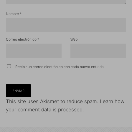
Nombre
*
Correo electrónico
*
Web
Recibir un correo electrónico con cada nueva entrada.
This site uses Akismet to reduce spam.
Learn how
your comment data is processed.