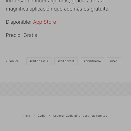
interesar conocer algo más, gracias a esta
magnifica aplicación que además es gratuita.
Disponible:
App Store
Precio: Gratis
ETIQUETAS
FOTOGRAFÍA
FOTOPEDIA
GEOGRAFÍA
IPAD
Inicio
Cydia
Acelerar Cydia al refrescar las fuentes