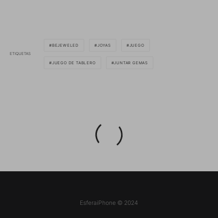
BEJEWELED
JOYAS
JUEGO
ETIQUETAS
JUEGO DE TABLERO
JUNTAR GEMAS
EsferaiPhone © 2024