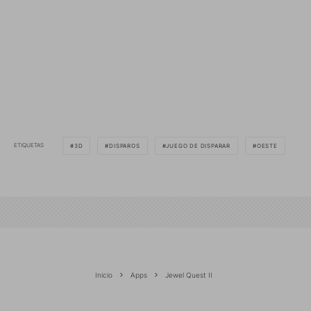
ETIQUETAS
3D
DISPAROS
JUEGO DE DISPARAR
OESTE
Inicio
Apps
Jewel Quest II