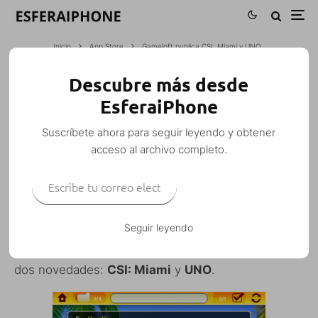
Inicio
App Store
Gameloft publica CSI: Miami y UNO
Descubre más desde
GAMELOFT PUBLICA CSI: MIAMI Y UNO
EsferaiPhone
M. Alejandro W. García Fuentes (Esfera)
·
Suscríbete ahora para seguir leyendo y obtener
App Store
iPhone
iPhone 3G
Juegos
Noticias
·
18 noviembre, 2008
acceso al archivo completo.
·
1 Minuto de lectura
Escribe tu correo electrónico…
SUSCRIBIRSE
Seguir leyendo
Hacía tiempo que no salía ningún juego de
Gameloft
y ahora se han puesto las pilas lanzando
dos novedades:
CSI: Miami
y
UNO
.