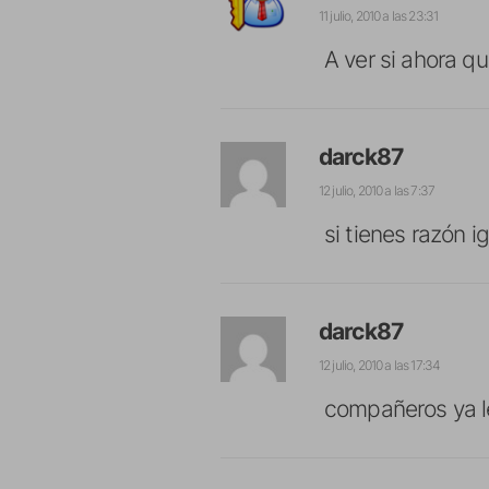
11 julio, 2010 a las 23:31
A ver si ahora q
darck87
12 julio, 2010 a las 7:37
si tienes razón i
darck87
12 julio, 2010 a las 17:34
compañeros ya le