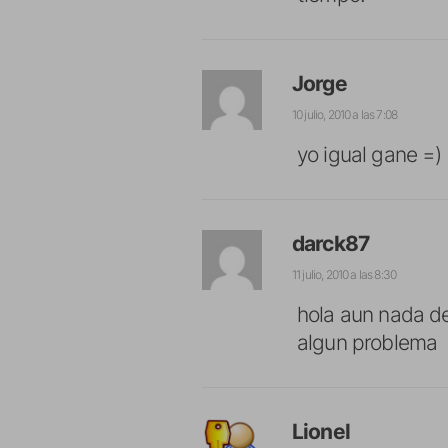
Jorge
10 julio, 2010 a las 7:08
yo igual gane =) 
darck87
11 julio, 2010 a las 8:30
hola aun nada de
algun problema
Lionel