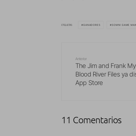
ETIQUETAS
GANADORES
SOMNI GAME MA
Anterior
The Jim and Frank Mys
Blood River Files ya di
App Store
11 Comentarios