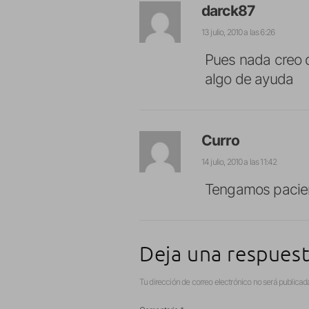
darck87
13 julio, 2010 a las 6:26
Pues nada creo q
algo de ayuda
Curro
14 julio, 2010 a las 11:42
Tengamos pacien
Deja una respues
Tu dirección de correo electrónico no será publicad