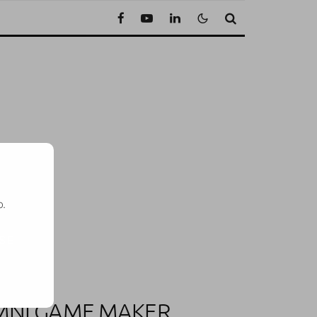
o.
SE
MNI GAME MAKER