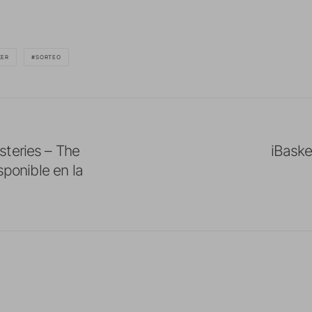
KER
SORTEO
teries – The
iBaske
sponible en la