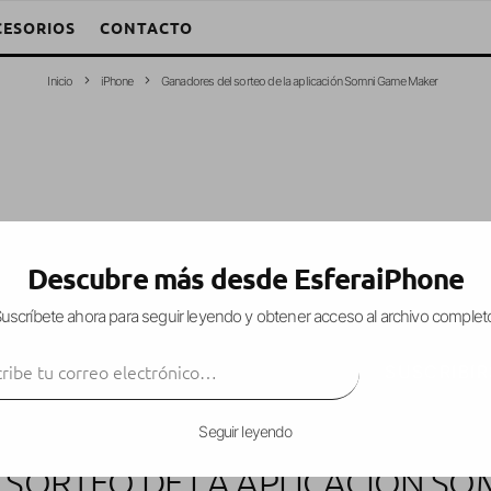
CESORIOS
CONTACTO
Inicio
iPhone
Ganadores del sorteo de la aplicación Somni Game Maker
Descubre más desde EsferaiPhone
uscríbete ahora para seguir leyendo y obtener acceso al archivo complet
ibe tu correo electrónico…
SUSCRIBIR
Seguir leyendo
 SORTEO DE LA APLICACIÓN SO