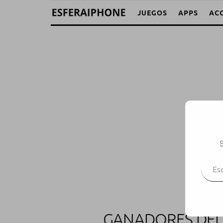
JUEGOS
APPS
AC
S
Escr
GANADORES DEL