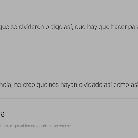
ue se olvidaron o algo así, que hay que hacer para
cia, no creo que nos hayan olvidado asi como a
ta
a.
Los campos obligatorios están marcados con
*