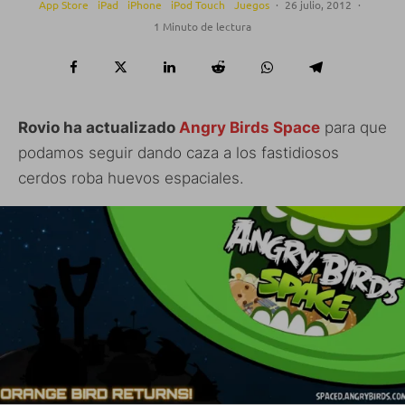
App Store
iPad
iPhone
iPod Touch
Juegos
·
26 julio, 2012
·
1 Minuto de lectura
Rovio ha actualizado
Angry Birds Space
para que
podamos seguir dando caza a los fastidiosos
cerdos roba huevos espaciales.