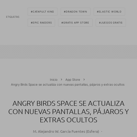
CATAPULT KING
DRAGON TOWN
ELASTIC WORLD
ETIQUETAS
EPIC RAIDERS
GRATIS APP STORE
JUEGOS GRATIS
Inicio
App Store
Angry Birds Space se actualiza con nuevas pantallas, pájaros y extras ocultos
ANGRY BIRDS SPACE SE ACTUALIZA
CON NUEVAS PANTALLAS, PÁJAROS Y
EXTRAS OCULTOS
M. Alejandro W. García Fuentes (Esfera)
·