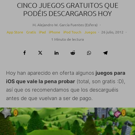
CINCO JUEGOS GRATUITOS QUE
PODÉIS DESCARGAROS HOY
M. Alejandro W. García Fuentes (Esfera)
·
App Store
Gratis
iPad
iPhone
iPod Touch
Juegos
·
26 julio, 2012
·
1 Minuto de lectura
Hoy han aparecido en oferta algunos
juegos para
iOS que vale la pena probar
(total, son gratis :D),
así que os recomendamos que los descarguéis
antes de que vuelvan a ser de pago.