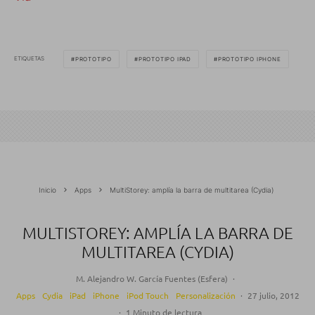
ETIQUETAS
PROTOTIPO
PROTOTIPO IPAD
PROTOTIPO IPHONE
Inicio
Apps
MultiStorey: amplía la barra de multitarea (Cydia)
MULTISTOREY: AMPLÍA LA BARRA DE
MULTITAREA (CYDIA)
M. Alejandro W. García Fuentes (Esfera)
·
Apps
Cydia
iPad
iPhone
iPod Touch
Personalización
·
27 julio, 2012
·
1 Minuto de lectura