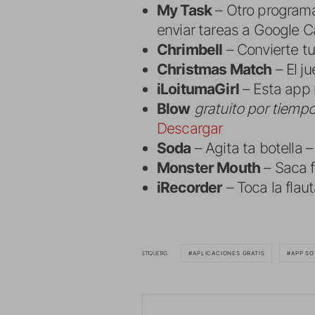
My Task
– Otro programa 
enviar tareas a Google 
Chrimbell
– Convierte tu
Christmas Match
– El j
iLoitumaGirl
– Esta app 
Blow
gratuito por tiempo
Descargar
Soda
– Agita ta botella 
Monster Mouth
– Saca f
iRecorder
– Toca la flau
ETIQUETAS
APLICACIONES GRATIS
APP SO