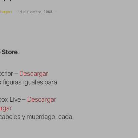
Juegos
·
14 diciembre, 2008
·
 Store
.
terior –
Descargar
 figuras iguales para
box Live –
Descargar
rgar
scabeles y muerdago, cada