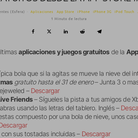
entes (Esfera)
·
Aplicaciones
App Store
iPhone
iPhone 3G
iPod Touch
1 Minuto de lectura
últimas
aplicaciones y juegos gratuitos
de la
App
pica bola que si la agitas se mueve la nieve del in
tmas
gratuito hasta el 31 de enero
– Junta 3 o mas
 Bejeweled –
Descargar
ve Friends
– Sígueles la pista a tus amigos de X
abras usando las letras del tablero. Inglés –
Desca
fiestas compuesto por una bola de nieve, unos ca
Descargar
 con sus tostadas incluidas –
Descargar