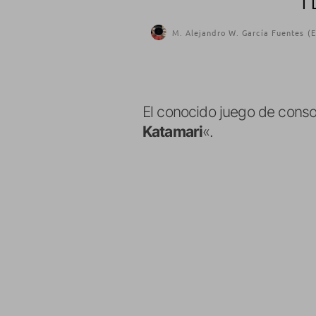
I
M. Alejandro W. García Fuentes (E
El conocido juego de conso
Katamari
«.