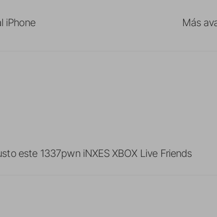
al iPhone
Más ava
sto este 1337pwn iNXES XBOX Live Friends