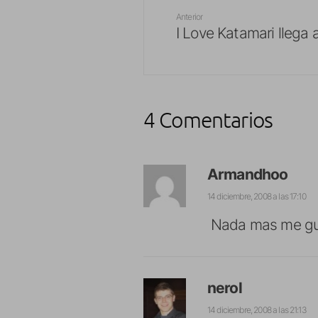
Anterior
I Love Katamari llega 
4 Comentarios
Armandhoo
14 diciembre, 2008 a las 17:10
Nada mas me gu
nerol
14 diciembre, 2008 a las 21:13