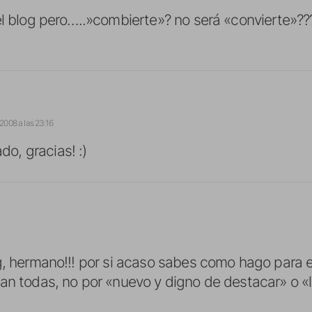
el blog pero…..»combierte»? no será «convierte»??
 2008 a las 23:16
do, gracias! :)
g, hermano!!! por si acaso sabes como hago para e
an todas, no por «nuevo y digno de destacar» o «l