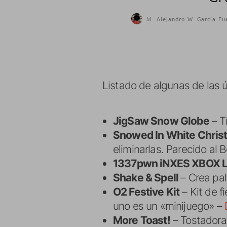
M. Alejandro W. García Fu
Listado de algunas de las 
JigSaw Snow Globe
– Tí
Snowed In White Chris
eliminarlas. Parecido al
1337pwn iNXES XBOX Li
Shake & Spell
– Crea pal
O2 Festive Kit
– Kit de 
uno es un «minijuego» –
More Toast!
– Tostadora