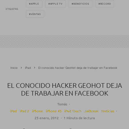
APPLE
APPLE TV
BENEFICIOS
RECORD
ETIQUETAS
VENTAS
Inicio
iPad
El conocido hacker GeoHot deja de trabajar en Facebook
EL CONOCIDO HACKER GEOHOT DEJA
DE TRABAJAR EN FACEBOOK
Tomás
·
iPad
iPad 2
iPhone
iPhone 4S
iPod Touch
Jailbreak
Noticias
·
25 enero, 2012
·
1 Minuto de lectura