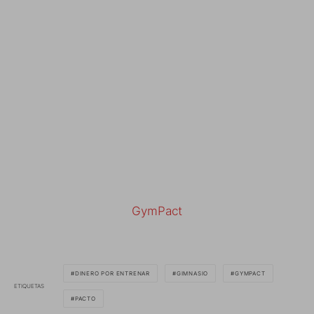
GymPact
DINERO POR ENTRENAR
GIMNASIO
GYMPACT
ETIQUETAS
PACTO