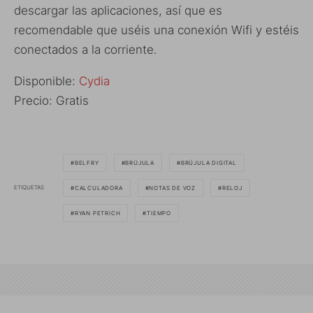
descargar las aplicaciones, así que es
recomendable que uséis una conexión Wifi y estéis
conectados a la corriente.
Disponible:
Cydia
Precio: Gratis
BELFRY
BRÚJULA
BRÚJULA DIGITAL
ETIQUETAS
CALCULADORA
NOTAS DE VOZ
RELOJ
RYAN PETRICH
TIEMPO